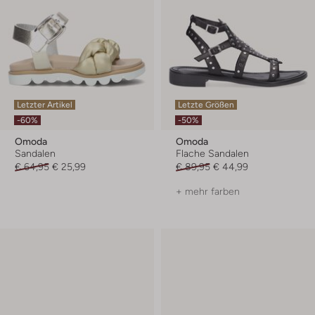
Letzter Artikel
Letzte Größen
-60%
-50%
Omoda
Omoda
Sandalen
Flache Sandalen
€ 64,95
€ 25,99
€ 89,95
€ 44,99
+ mehr farben