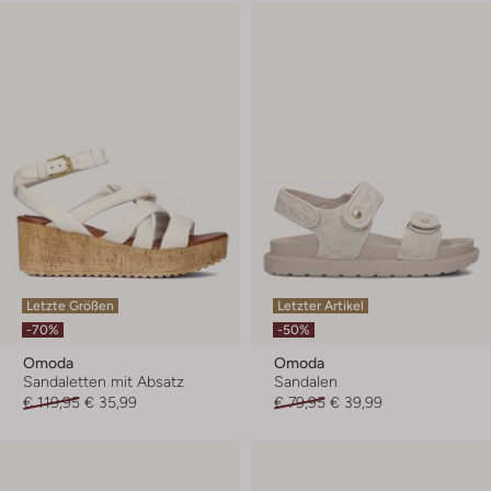
Letzte Größen
Letzter Artikel
-70%
-50%
Omoda
Omoda
Sandaletten mit Absatz
Sandalen
€ 119,95
€ 35,99
€ 79,95
€ 39,99