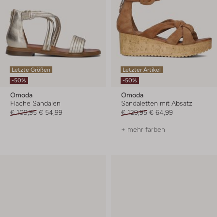
Letzte Größen
Letzter Artikel
-50%
-50%
Omoda
Omoda
Flache Sandalen
Sandaletten mit Absatz
€ 109,95
€ 54,99
€ 129,95
€ 64,99
+ mehr farben