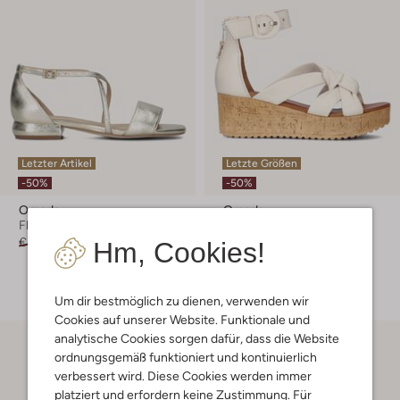
Letzter Artikel
Letzte Größen
-50%
-50%
Omoda
Omoda
Flache Sandalen
Sandaletten mit Absatz
€ 99,95
€ 49,99
€ 129,95
€ 64,99
Hm, Cookies!
+ mehr farben
Um dir bestmöglich zu dienen, verwenden wir
Cookies auf unserer Website. Funktionale und
analytische Cookies sorgen dafür, dass die Website
ordnungsgemäß funktioniert und kontinuierlich
verbessert wird. Diese Cookies werden immer
platziert und erfordern keine Zustimmung. Für