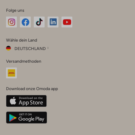
Folge uns
Omoda
Omoda
Omoda
Omoda
Omoda
Wähle dein Land
Instagram
Facebook
TikTok
LinkedIn
YouTube
DEUTSCHLAND
Wähle
Versandmethoden
dein
Schließ
Land
Nederland
België
(Nederlands)
Download onze Omoda app
Belgique
(Français)
Deutschland