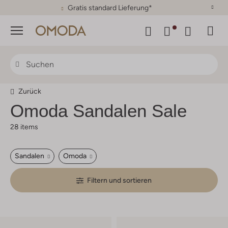
30 Tage Rückgaberecht
Menü
Zurück
Omoda
Sandalen Sale
28 items
Sandalen
Omoda
Filtern und sortieren