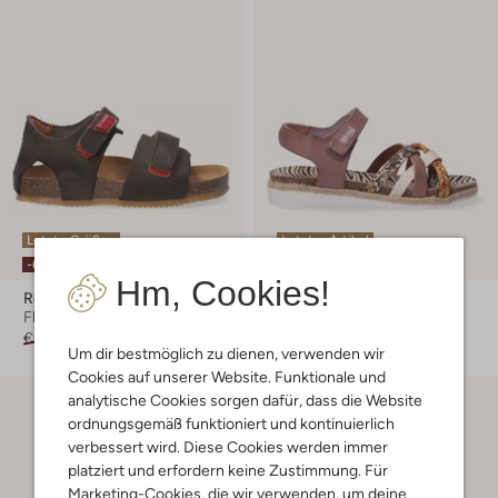
Letzte Größen
Letzter Artikel
-60%
-60%
Hm, Cookies!
Red-Rag
Red-Rag
Flache Sandalen
Flache Sandalen
€ 59,95
€ 23,99
€ 74,95
€ 29,99
Um dir bestmöglich zu dienen, verwenden wir
Cookies auf unserer Website. Funktionale und
analytische Cookies sorgen dafür, dass die Website
ordnungsgemäß funktioniert und kontinuierlich
verbessert wird. Diese Cookies werden immer
platziert und erfordern keine Zustimmung. Für
Marketing-Cookies, die wir verwenden, um deine