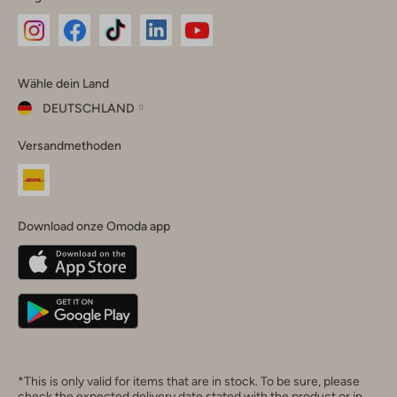
Omoda
Omoda
Omoda
Omoda
Omoda
Wähle dein Land
Instagram
Facebook
TikTok
LinkedIn
YouTube
DEUTSCHLAND
Wähle
Versandmethoden
dein
Schließ
Land
Nederland
België
(Nederlands)
Download onze Omoda app
Belgique
(Français)
Deutschland
*This is only valid for items that are in stock. To be sure, please
check the expected delivery date stated with the product or in