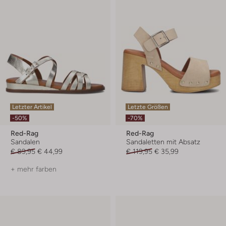
Letzter Artikel
Letzte Größen
-50%
-70%
Red-Rag
Red-Rag
Sandalen
Sandaletten mit Absatz
€ 89,95
€ 44,99
€ 119,95
€ 35,99
+ mehr farben