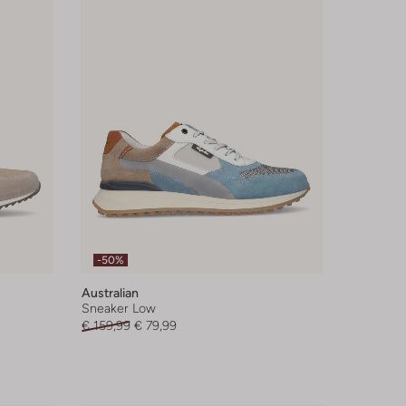
-50%
Australian
Sneaker Low
€ 159,99
€ 79,99