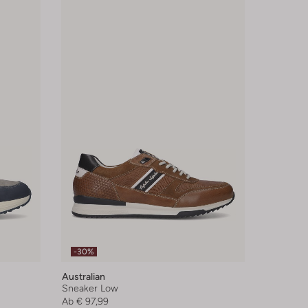
-30%
Australian
Sneaker Low
Ab
€ 97,99