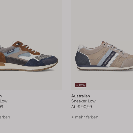
-30%
n
Australian
 Low
Sneaker Low
99
Ab
€ 90,99
arben
+ mehr farben