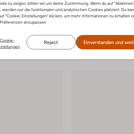
ote zu zeigen, bitten wir um deine Zustimmung. Wenn du auf "Ablehnen
t, werden nur die funktionalen und analytischen Cookies platziert. Du ka
uf "Cookie-Einstellungen" klicken, um mehr Informationen zu erhalten o
 Präferenzen anzupassen.
-50%
n
Australian
 Low
Sneaker Low
Cookie-
Reject
Einverstanden und weit
99
€ 149,99
€ 74,99
nstellungen
arben