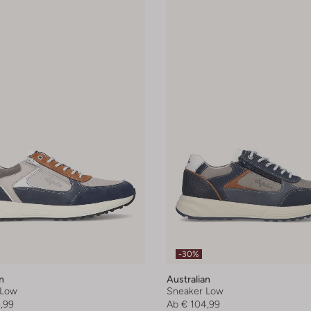
-30%
n
Australian
 Low
Sneaker Low
,99
Ab
€ 104,99