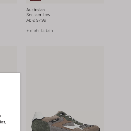
Australian
Sneaker Low
Ab
€ 97,99
+ mehr farben
s
ies,