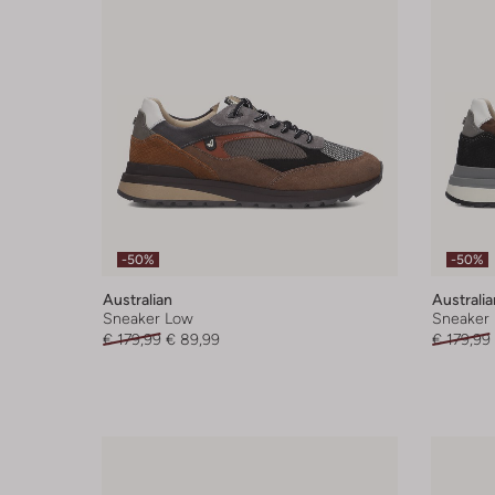
-50%
-50%
Australian
Australia
Sneaker Low
Sneaker
€ 179,99
€ 89,99
€ 179,99