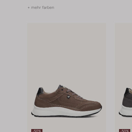
+ mehr farben
-50%
-50%