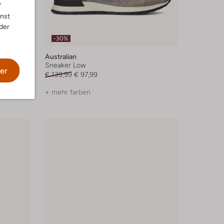
"
nnst
der
-30%
Australian
Sneaker Low
er
€ 139,99
€ 97,99
+ mehr farben