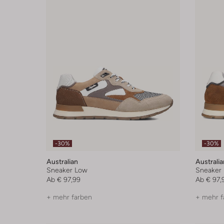
-30%
-30%
Australian
Australia
Sneaker Low
Sneaker
Ab
€ 97,99
Ab
€ 97,
+ mehr farben
+ mehr f