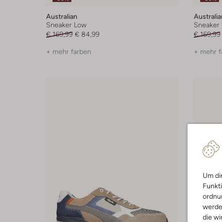
Australian
Australia
Sneaker Low
Sneaker
€ 169,99
€ 84,99
€ 169,99
+ mehr farben
+ mehr f
Um dir
Funkti
ordnun
werde
die wi