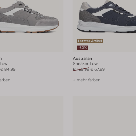
Letzter Artikel
-60%
n
Australian
 Low
Sneaker Low
€ 84,99
€ 169,99
€ 67,99
arben
+ mehr farben