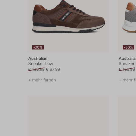
-30%
-50%
Australian
Australia
Sneaker Low
Sneaker
€ 139,99
€ 97,99
€ 169,99
+ mehr farben
+ mehr f