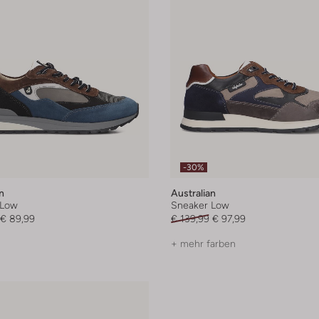
-30%
n
Australian
 Low
Sneaker Low
€ 89,99
€ 139,99
€ 97,99
+ mehr farben