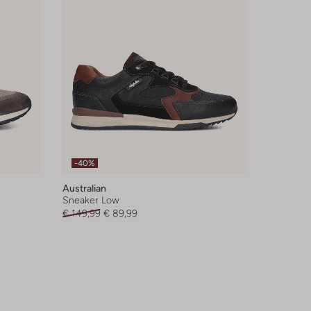
-40%
Australian
Sneaker Low
€ 149,99
€ 89,99