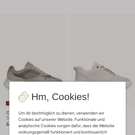
Hm, Cookies!
-50%
-30%
Cycleur De Luxe
Cycleur De Luxe
Um dir bestmöglich zu dienen, verwenden wir
Sneaker Low
Sneaker Low
Cookies auf unserer Website. Funktionale und
€ 169,99
€ 84,99
€ 149,99
€ 104,99
analytische Cookies sorgen dafür, dass die Website
ordnungsgemäß funktioniert und kontinuierlich
+ mehr farben