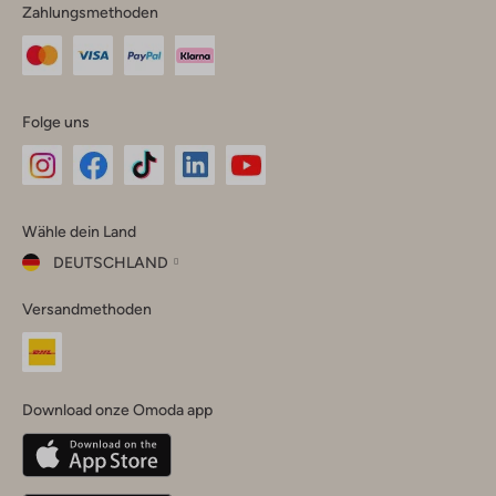
Zahlungsmethoden
Folge uns
Omoda
Omoda
Omoda
Omoda
Omoda
Wähle dein Land
Instagram
Facebook
TikTok
LinkedIn
YouTube
DEUTSCHLAND
Wähle
Versandmethoden
dein
Schließ
Land
Nederland
België
(Nederlands)
Download onze Omoda app
Belgique
(Français)
Deutschland