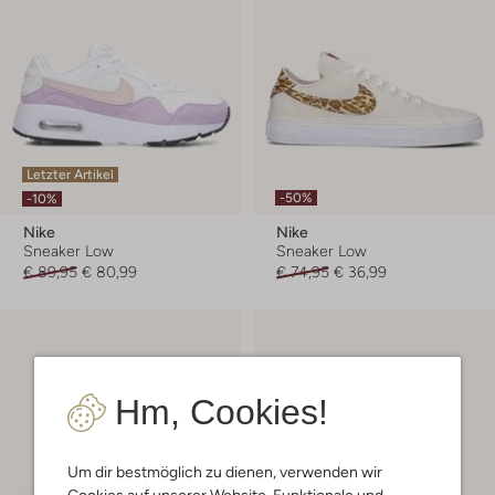
Letzter Artikel
-50%
-10%
Nike
Nike
Sneaker Low
Sneaker Low
€ 89,95
€ 80,99
€ 74,95
€ 36,99
Hm, Cookies!
Um dir bestmöglich zu dienen, verwenden wir