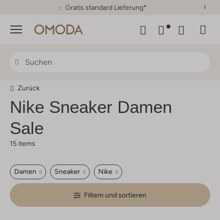
30 Tage Rückgaberecht
Menü
Zurück
Nike Sneaker Damen
Sale
15 items
Damen
Sneaker
Nike
Filtern und sortieren