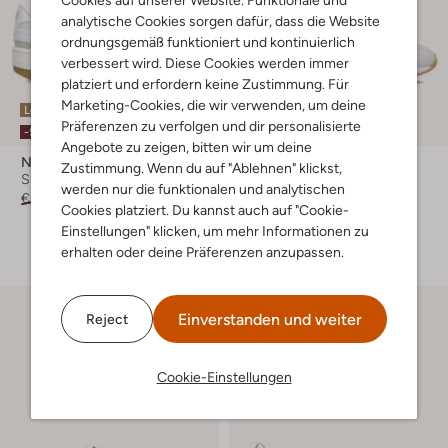
Cookies auf unserer Website. Funktionale und
analytische Cookies sorgen dafür, dass die Website
ordnungsgemäß funktioniert und kontinuierlich
verbessert wird. Diese Cookies werden immer
platziert und erfordern keine Zustimmung. Für
Marketing-Cookies, die wir verwenden, um deine
Letzter Artikel
Präferenzen zu verfolgen und dir personalisierte
-20%
-50%
Angebote zu zeigen, bitten wir um deine
Nike
Nike
Zustimmung. Wenn du auf "Ablehnen" klickst,
Sneaker Low
Sneaker Low
werden nur die funktionalen und analytischen
€ 109,99
€ 54,99
€ 79,99
€ 63,99
Cookies platziert. Du kannst auch auf "Cookie-
Einstellungen" klicken, um mehr Informationen zu
+ mehr farben
erhalten oder deine Präferenzen anzupassen.
Einverstanden und weiter
Reject
Cookie-Einstellungen