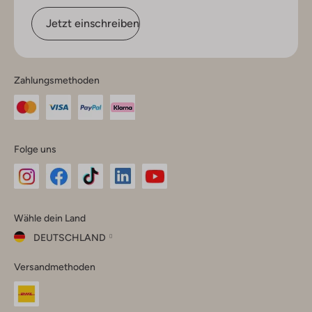
Jetzt einschreiben
Zahlungsmethoden
Folge uns
Omoda
Omoda
Omoda
Omoda
Omoda
Wähle dein Land
Instagram
Facebook
TikTok
LinkedIn
YouTube
DEUTSCHLAND
Wähle
Versandmethoden
dein
Schließ
Land
Nederland