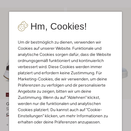
Hm, Cookies!
Um dir bestmöglich zu dienen, verwenden wir
Cookies auf unserer Website. Funktionale und
analytische Cookies sorgen dafür, dass die Website
ordnungsgemäß funktioniert und kontinuierlich
verbessert wird. Diese Cookies werden immer
platziert und erfordern keine Zustimmung. Für
Marketing-Cookies, die wir verwenden, um deine
Präferenzen zu verfolgen und dir personalisierte
Angebote zu zeigen, bitten wir um deine
-30%
-30%
Zustimmung. Wenn du auf "Ablehnen" klickst,
werden nur die funktionalen und analytischen
Gabor
Gabor
Sneaker Low
Sneaker Low
Cookies platziert. Du kannst auch auf "Cookie-
€ 159,99
€ 111,99
€ 139,99
€ 97,99
Einstellungen" klicken, um mehr Informationen zu
erhalten oder deine Präferenzen anzupassen.
+ mehr farben
+ mehr farben