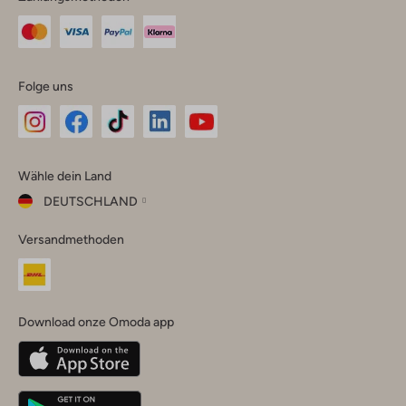
Folge uns
Omoda
Omoda
Omoda
Omoda
Omoda
Wähle dein Land
Instagram
Facebook
TikTok
LinkedIn
YouTube
DEUTSCHLAND
Wähle
Versandmethoden
dein
Schließ
Land
Nederland
België
(Nederlands)
Download onze Omoda app
Belgique
(Français)
Deutschland