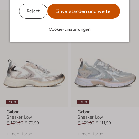
Einverstanden und weiter
Reject
Cookie-Einstellungen
-50%
-30%
Gabor
Gabor
Sneaker Low
Sneaker Low
€ 159,99
€ 79,99
€ 159,99
€ 111,99
+ mehr farben
+ mehr farben