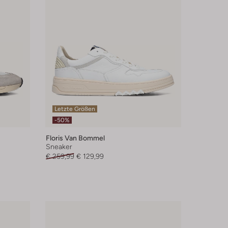
Letzte Größen
-50%
Floris Van Bommel
Sneaker
€ 259,99
€ 129,99