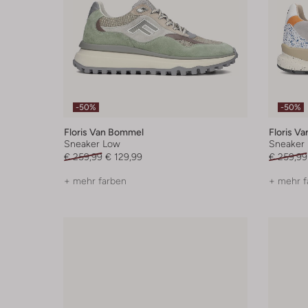
-50%
-50%
Floris Van Bommel
Floris V
Sneaker Low
Sneaker
€ 259,99
€ 129,99
€ 259,99
+ mehr farben
+ mehr f