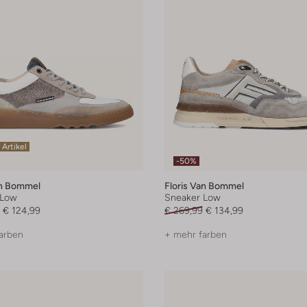
 Artikel
-50%
an Bommel
Floris Van Bommel
 Low
Sneaker Low
€ 124,99
€ 269,99
€ 134,99
arben
+ mehr farben