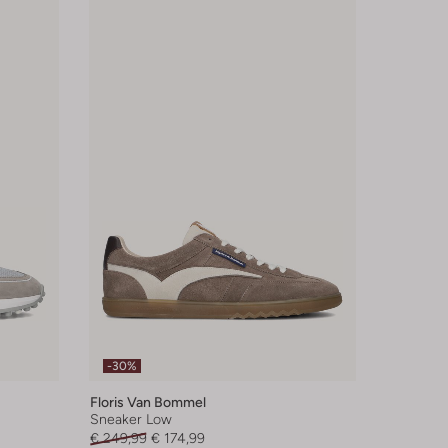
-30%
Floris Van Bommel
Sneaker Low
€ 249,99
€ 174,99