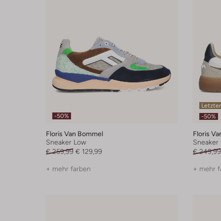
Letzter
-50%
-50%
Floris Van Bommel
Floris V
Sneaker Low
Sneaker
€ 259,99
€ 129,99
€ 249,99
+ mehr farben
+ mehr f