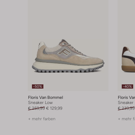
-50%
-40%
Floris Van Bommel
Floris V
Sneaker Low
Sneaker
€ 259,99
€ 129,99
€ 239,99
+ mehr farben
+ mehr f