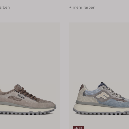
arben
+ mehr farben
-40%