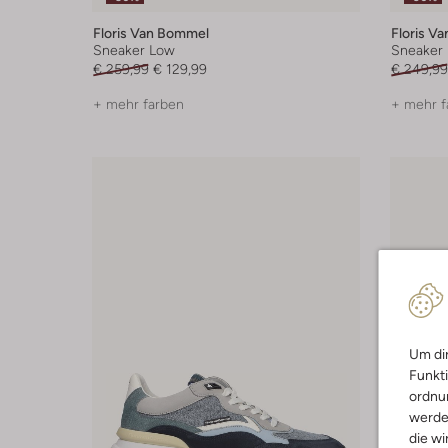
Floris Van Bommel
Floris V
Sneaker Low
Sneaker
€ 259,99
€ 129,99
€ 249,99
+ mehr farben
+ mehr f
Um dir
Funkti
ordnun
werde
die wi