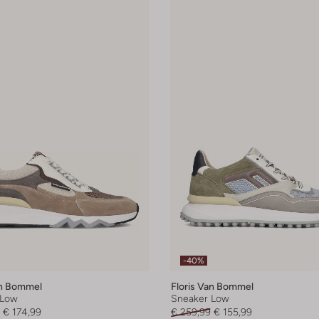
-40%
an Bommel
Floris Van Bommel
 Low
Sneaker Low
€ 174,99
€ 259,99
€ 155,99