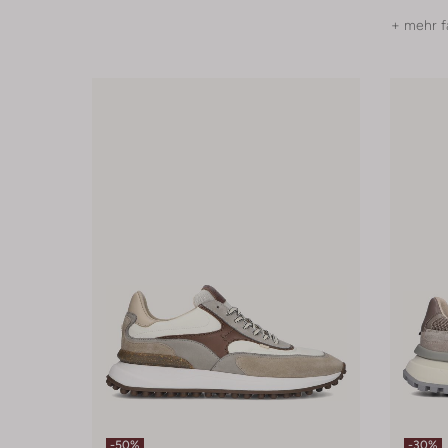
+ mehr f
-50%
-30%