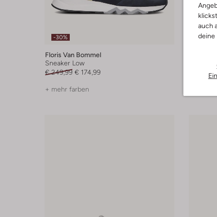
Angeb
klicks
auch a
deine
-30%
-30%
Floris Van Bommel
Floris V
Sneaker Low
Sneaker
€ 249,99
€ 174,99
€ 259,99
Ei
+ mehr farben
+ mehr f