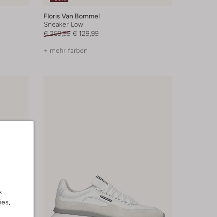
Floris Van Bommel
Sneaker Low
€ 259,99
€ 129,99
+ mehr farben
s
ies,