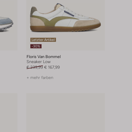
Letzter Artikel
-30%
Floris Van Bommel
Sneaker Low
€ 239,99
€ 167,99
+ mehr farben