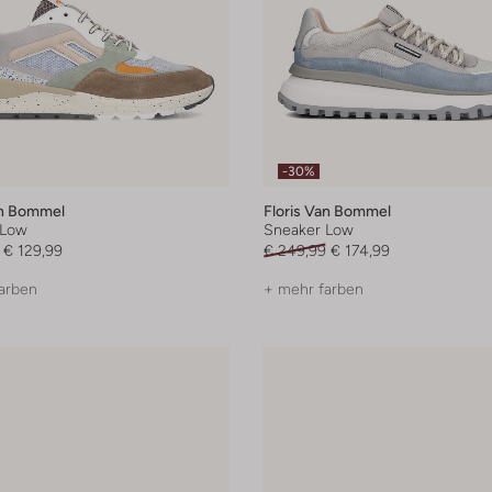
-30%
an Bommel
Floris Van Bommel
 Low
Sneaker Low
€ 129,99
€ 249,99
€ 174,99
arben
+ mehr farben