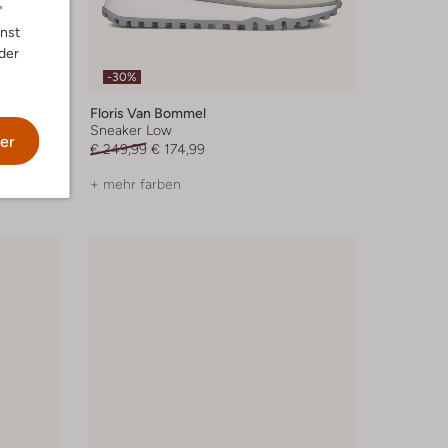
"
nnst
der
-30%
Floris Van Bommel
Sneaker Low
er
€ 249,99
€ 174,99
+ mehr farben