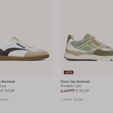
-40%
an Bommel
Floris Van Bommel
 Low
Sneaker Low
€ 143,99
€ 269,99
€ 161,99
arben
+ mehr farben