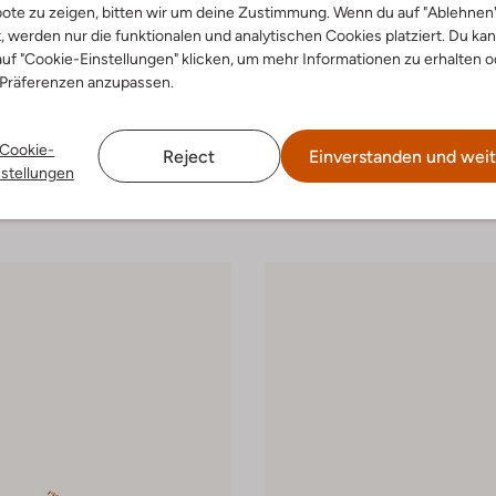
ote zu zeigen, bitten wir um deine Zustimmung. Wenn du auf "Ablehnen
t, werden nur die funktionalen und analytischen Cookies platziert. Du ka
uf "Cookie-Einstellungen" klicken, um mehr Informationen zu erhalten o
 Präferenzen anzupassen.
-50%
an Bommel
Floris Van Bommel
 Low
Sneaker Low
Cookie-
Reject
Einverstanden und weit
€ 181,99
€ 259,99
€ 129,99
nstellungen
arben
+ mehr farben