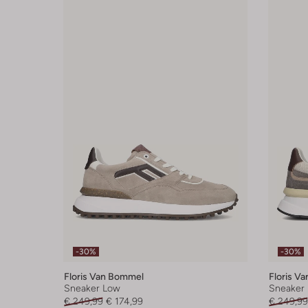
-30%
-30%
Floris Van Bommel
Floris V
Sneaker Low
Sneaker
€ 249,99
€ 174,99
€ 249,99