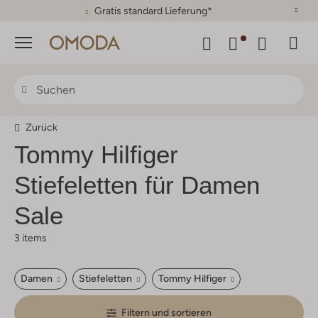
Gratis standard Lieferung*
Menü
Zurück
Tommy Hilfiger
Stiefeletten für Damen
Sale
3 items
Damen
Stiefeletten
Tommy Hilfiger
Filtern und sortieren