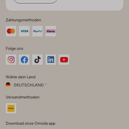
Zahlungsmethoden
Folge uns
Omoda
Omoda
Omoda
Omoda
Omoda
Wähle dein Land
Instagram
Facebook
TikTok
LinkedIn
YouTube
DEUTSCHLAND
Wähle
Versandmethoden
dein
Schließ
Land
Nederland
België
(Nederlands)
Download onze Omoda app
Belgique
(Français)