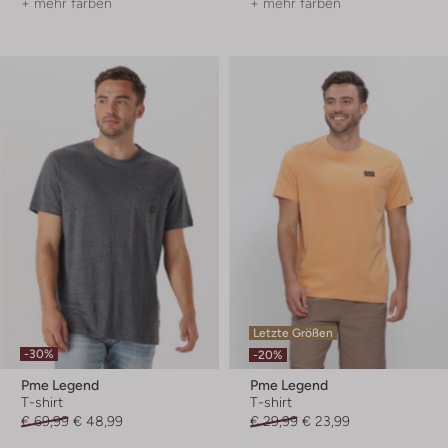
+ mehr farben
+ mehr farben
Letzte Größen
-30%
-20%
Pme Legend
Pme Legend
T-shirt
T-shirt
€ 69,99
€ 48,99
€ 29,99
€ 23,99