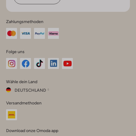
Zahlungsmethoden
Folge uns
Omoda
Omoda
Omoda
Omoda
Omoda
Wähle dein Land
Instagram
Facebook
TikTok
LinkedIn
YouTube
DEUTSCHLAND
Wähle
Versandmethoden
dein
Schließ
Land
Nederland
België
(Nederlands)
Download onze Omoda app