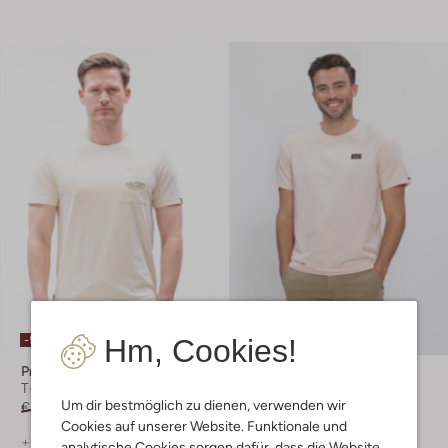
-50%
-20%
Hm, Cookies!
Pme Legend
Pme Legend
T-shirt
T-shirt
Um dir bestmöglich zu dienen, verwenden wir
€ 44,99
€ 21,99
€ 29,99
€ 23,99
Cookies auf unserer Website. Funktionale und
+ mehr farben
+ mehr farben
analytische Cookies sorgen dafür, dass die Website