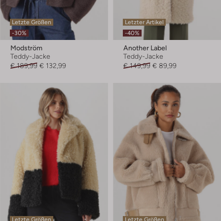
Letzte Größen
Letzter Artikel
-30%
-40%
Modström
Another Label
Teddy-Jacke
Teddy-Jacke
€ 189,99
€ 132,99
€ 149,99
€ 89,99
Letzte Größen
Letzte Größen