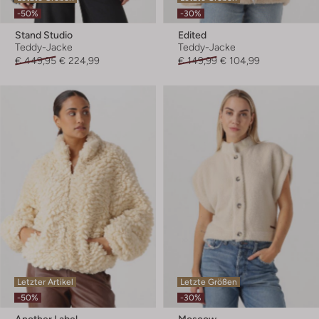
-50%
-30%
Stand Studio
Edited
Teddy-Jacke
Teddy-Jacke
€ 449,95
€ 224,99
€ 149,99
€ 104,99
Letzter Artikel
Letzte Größen
-50%
-30%