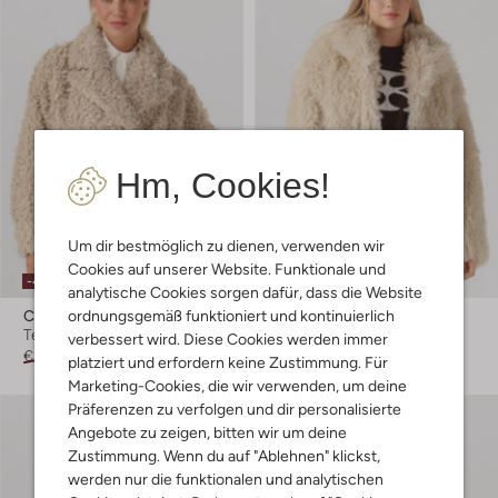
Hm, Cookies!
Um dir bestmöglich zu dienen, verwenden wir
Cookies auf unserer Website. Funktionale und
-40%
-40%
analytische Cookies sorgen dafür, dass die Website
ordnungsgemäß funktioniert und kontinuierlich
Copenhagen Muse
Second Female
Teddy-Jacke
Teddy-Jacke
verbessert wird. Diese Cookies werden immer
€ 199,99
€ 119,99
€ 184,99
€ 110,99
platziert und erfordern keine Zustimmung. Für
Marketing-Cookies, die wir verwenden, um deine
Präferenzen zu verfolgen und dir personalisierte
Angebote zu zeigen, bitten wir um deine
Zustimmung. Wenn du auf "Ablehnen" klickst,
werden nur die funktionalen und analytischen