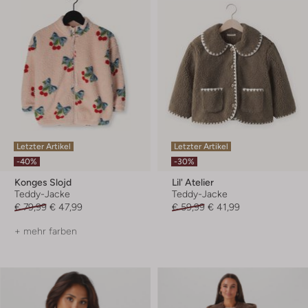
Letzter Artikel
Letzter Artikel
-40%
-30%
Konges Slojd
Lil' Atelier
Teddy-Jacke
Teddy-Jacke
€ 79,99
€ 47,99
€ 59,99
€ 41,99
+ mehr farben