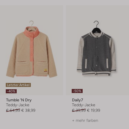
Letzter Artikel
-50%
-40%
Tumble 'n Dry
Daily7
Teddy-Jacke
Teddy-Jacke
€ 64,99
€ 38,99
€ 39,99
€ 19,99
+ mehr farben