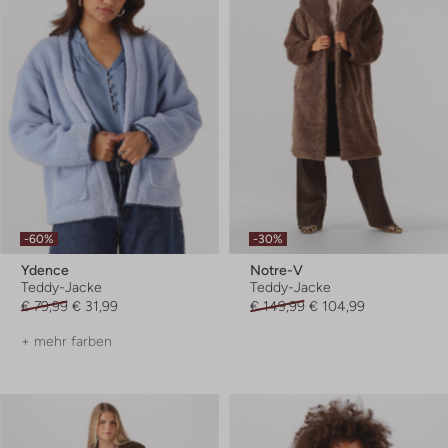
-60%
-30%
Ydence
Notre-V
Teddy-Jacke
Teddy-Jacke
€ 79,99
€ 31,99
€ 149,99
€ 104,99
+ mehr farben