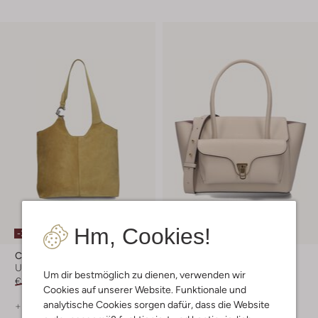
Hm, Cookies!
-30%
-30%
Coccinelle
Coccinelle
Umhängetasche
Umhängetasche
Um dir bestmöglich zu dienen, verwenden wir
€ 298,00
€ 208,99
€ 420,00
€ 293,99
Cookies auf unserer Website. Funktionale und
analytische Cookies sorgen dafür, dass die Website
+ mehr farben