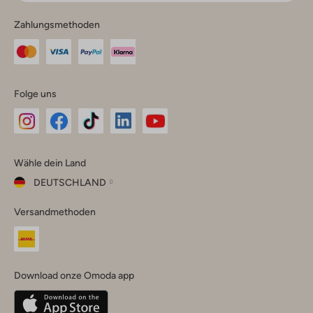
Zahlungsmethoden
Folge uns
Omoda
Omoda
Omoda
Omoda
Omoda
Wähle dein Land
Instagram
Facebook
TikTok
LinkedIn
YouTube
DEUTSCHLAND
Wähle
Versandmethoden
dein
Schließ
Land
Nederland
België
(Nederlands)
Download onze Omoda app
Belgique
(Français)
Deutschland