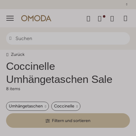
30 Tage Rückgaberecht
Menü
Zurück
Coccinelle
Umhängetaschen Sale
8 items
Umhängetaschen
Coccinelle
Filtern und sortieren