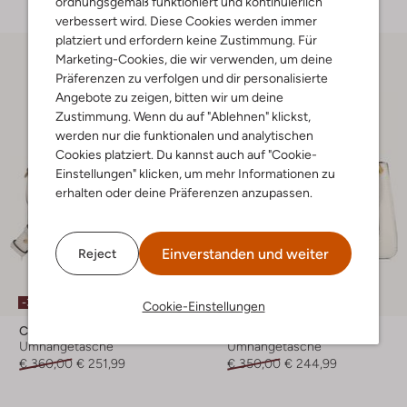
ordnungsgemäß funktioniert und kontinuierlich
verbessert wird. Diese Cookies werden immer
platziert und erfordern keine Zustimmung. Für
Marketing-Cookies, die wir verwenden, um deine
Präferenzen zu verfolgen und dir personalisierte
Angebote zu zeigen, bitten wir um deine
Zustimmung. Wenn du auf "Ablehnen" klickst,
werden nur die funktionalen und analytischen
Cookies platziert. Du kannst auch auf "Cookie-
Einstellungen" klicken, um mehr Informationen zu
erhalten oder deine Präferenzen anzupassen.
Einverstanden und weiter
Reject
-30%
-30%
Cookie-Einstellungen
Coccinelle
Coccinelle
Umhängetasche
Umhängetasche
€ 360,00
€ 251,99
€ 350,00
€ 244,99