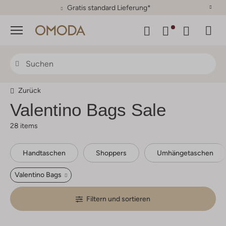
30 Tage Rückgaberecht
Menü
Zurück
Valentino Bags
Sale
28 items
Handtaschen
Shoppers
Umhängetaschen
Valentino Bags
Filtern und sortieren