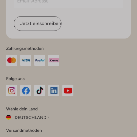
Jetzt einschreiben
Zahlungsmethoden
Folge uns
Omoda
Omoda
Omoda
Omoda
Omoda
Wähle dein Land
Instagram
Facebook
TikTok
LinkedIn
YouTube
DEUTSCHLAND
Wähle
Versandmethoden
dein
Schließ
Land