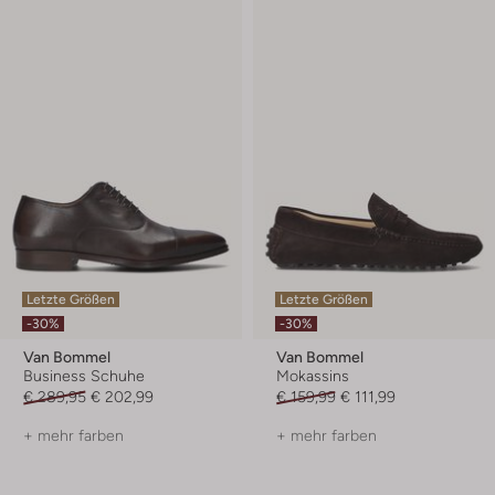
Letzte Größen
Letzte Größen
-30%
-30%
Van Bommel
Van Bommel
Business Schuhe
Mokassins
€ 289,95
€ 202,99
€ 159,99
€ 111,99
+ mehr farben
+ mehr farben