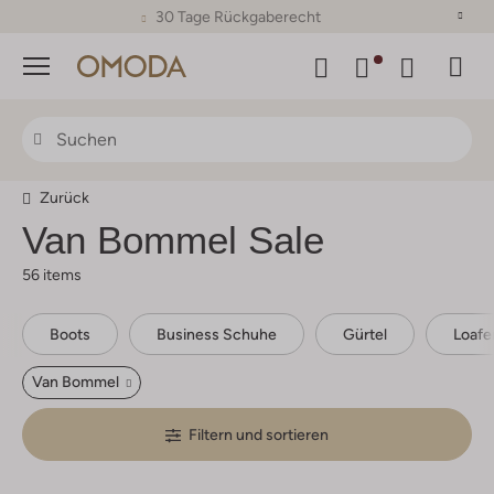
30 Tage Rückgaberecht
Menü
Zurück
Van Bommel Sale
56 items
Boots
Business Schuhe
Gürtel
Loafe
Van Bommel
Filtern und sortieren