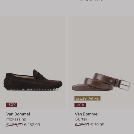
Letzter Artikel
-30%
-20%
Van Bommel
Van Bommel
Mokassins
Gürtel
€ 189,99
€ 132,99
€ 99,99
€ 79,99