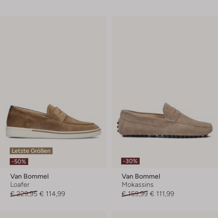
Letzte Größen
-30%
-50%
Van Bommel
Van Bommel
Loafer
Mokassins
€ 229,95
€ 114,99
€ 159,99
€ 111,99