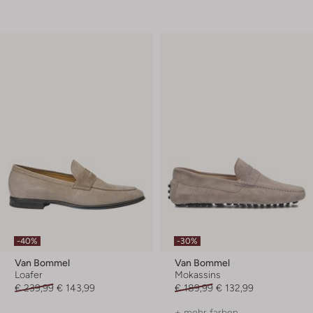
-40%
-30%
Van Bommel
Van Bommel
Loafer
Mokassins
€ 239,99
€ 143,99
€ 189,99
€ 132,99
+ mehr farben