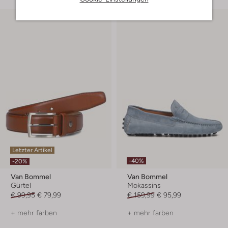
Letzter Artikel
-40%
-20%
Van Bommel
Van Bommel
Gürtel
Mokassins
€ 99,95
€ 79,99
€ 159,99
€ 95,99
+ mehr farben
+ mehr farben