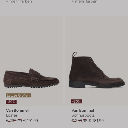
+ mehr farben
+ mehr farben
Letzte Größen
-30%
-20%
Van Bommel
Van Bommel
Loafer
Schnürboots
€ 239,99
€ 191,99
€ 259,95
€ 181,99