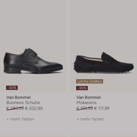
Letzte Größen
-30%
-30%
Van Bommel
Van Bommel
Business Schuhe
Mokassins
€ 289,99
€ 202,99
€ 159,99
€ 111,99
+ mehr farben
+ mehr farben