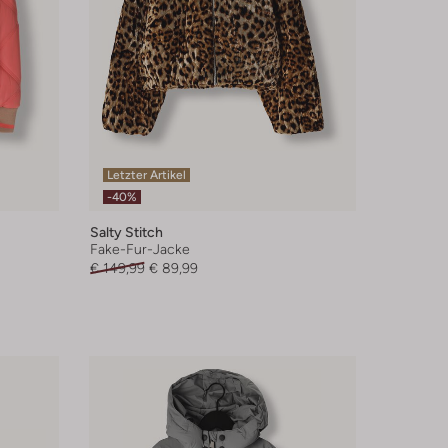
Letzter Artikel
-40%
Salty Stitch
Fake-Fur-Jacke
€ 149,99
€ 89,99