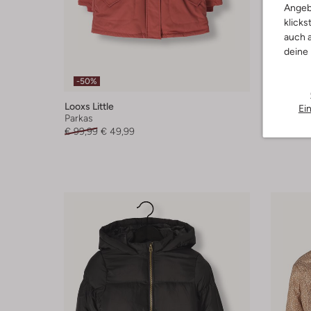
Angeb
klicks
auch a
deine
Letzter
-50%
-30%
Looxs Little
Like Flo
Ei
Parkas
Wattiert
€ 99,99
€ 49,99
€ 129,99