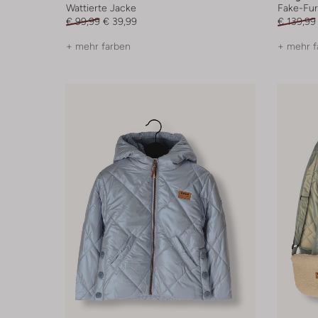
Wattierte Jacke
Fake-Fur
€ 99,99
€ 39,99
€ 139,99
+ mehr farben
+ mehr f