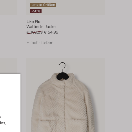
Letzte Größen
-50%
Like Flo
Wattierte Jacke
€ 109,99
€ 54,99
+ mehr farben
s
ies,