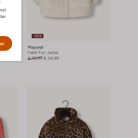
"
nnst
der
-50%
er
Mayoral
Fake-Fur-Jacke
€ 70,99
€ 34,99