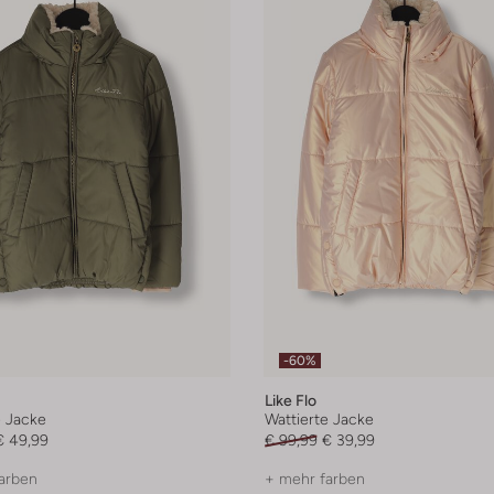
-60%
Like Flo
e Jacke
Wattierte Jacke
€ 49,99
€ 99,99
€ 39,99
arben
+ mehr farben