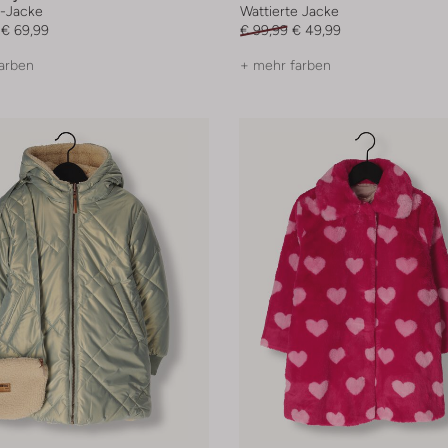
-Jacke
Wattierte Jacke
€ 69,99
€ 99,99
€ 49,99
arben
+ mehr farben