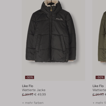
-50%
-50%
Like Flo
Like Flo
Wattierte Jacke
Wattiert
€ 99,99
€ 49,99
€ 99,99
+ mehr farben
+ mehr f