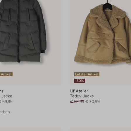
 Artikel
Letzter Artikel
-50%
ns
Lil' Atelier
e Jacke
Teddy-Jacke
€ 69,99
€ 62,99
€ 30,99
arben