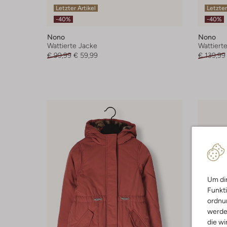
Letzter Artikel
Letzter
-40%
-40%
Nono
Nono
Wattierte Jacke
Wattiert
€ 99,99
€ 59,99
€ 139,99
Um dir
Funkti
ordnun
werde
die wi