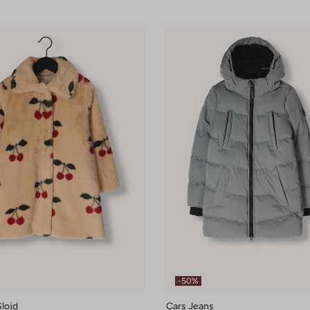
-50%
lojd
Cars Jeans