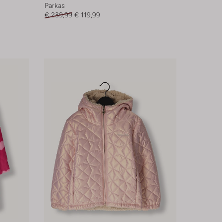
Parkas
€ 239,99
€ 119,99