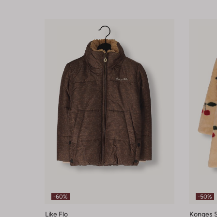
-60%
-50%
Like Flo
Konges S