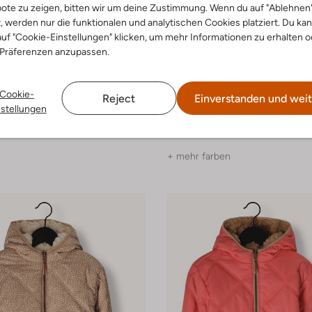
ote zu zeigen, bitten wir um deine Zustimmung. Wenn du auf "Ablehnen
t, werden nur die funktionalen und analytischen Cookies platziert. Du ka
uf "Cookie-Einstellungen" klicken, um mehr Informationen zu erhalten o
 Präferenzen anzupassen.
 Artikel
Letzte Größen
-40%
Cookie-
Reject
Einverstanden und weit
Cars Jeans
nstellungen
e Jacke
Wattierte Jacke
€ 90,99
€ 99,99
€ 59,99
+ mehr farben