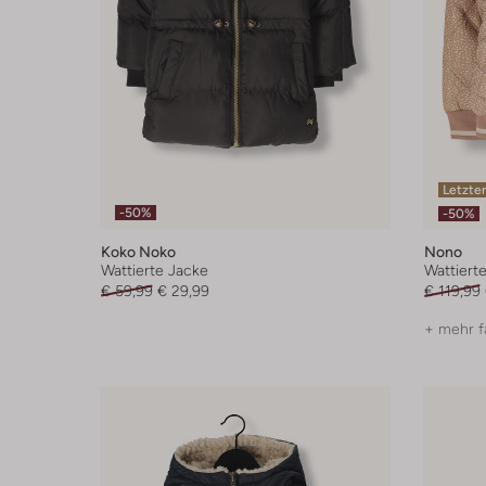
Letzter
-50%
-50%
Koko Noko
Nono
Wattierte Jacke
Wattiert
€ 59,99
€ 29,99
€ 119,99
+ mehr f