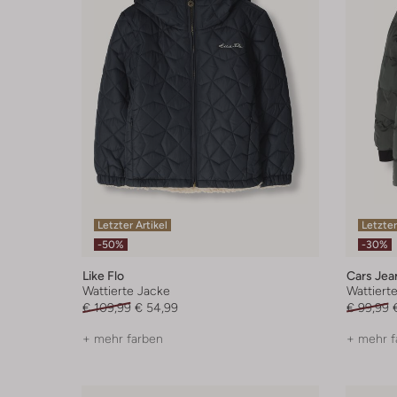
Letzter Artikel
Letzter
-50%
-30%
Like Flo
Cars Jea
Wattierte Jacke
Wattiert
€ 109,99
€ 54,99
€ 99,99
+ mehr farben
+ mehr f