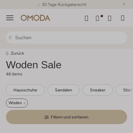
30 Tage Rückgaberecht
Menü
Zurück
Woden Sale
46 items
Hausschuhe
Sandalen
Sneaker
Stief
Woden
Filtern und sortieren