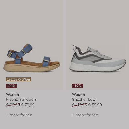
Letzte Größen
-50%
-20%
Woden
Woden
Flache Sandalen
Sneaker Low
€ 99,99
€ 79,99
€ 119,95
€ 59,99
+ mehr farben
+ mehr farben