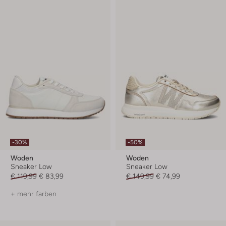
-30%
-50%
Woden
Woden
Sneaker Low
Sneaker Low
€ 119,99
€ 83,99
€ 149,99
€ 74,99
+ mehr farben