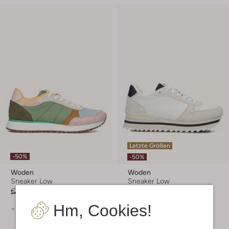
Letzte Größen
-50%
-50%
Woden
Woden
Sneaker Low
Sneaker Low
€ 119,99
€ 59,99
€ 139,99
€ 69,99
Hm, Cookies!
+ mehr farben
+ mehr farben