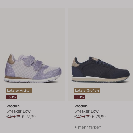
Letzter Artikel
Letzte Größen
-60%
-30%
Woden
Woden
Sneaker Low
Sneaker Low
€ 69,95
€ 27,99
€ 109,99
€ 76,99
+ mehr farben