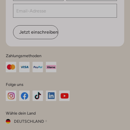
Jetzt einschreiben
Zahlungsmethoden
Folge uns
Omoda
Omoda
Omoda
Omoda
Omoda
Wähle dein Land
Instagram
Facebook
TikTok
LinkedIn
YouTube
DEUTSCHLAND
Wähle