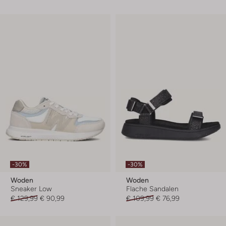
-30%
-30%
Woden
Woden
Sneaker Low
Flache Sandalen
€ 129,99
€ 90,99
€ 109,99
€ 76,99