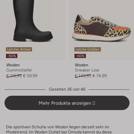
Letzter Artikel
Letzte Größen
-50%
-50%
Woden
Woden
Gummistiefel
Sneaker Low
€ 119,95
€ 59,99
€ 149,95
€ 74,99
Gesehen 36 von 46
Mehr Produkte anzeigen
Die sportiven Schuhe von Woden liegen derzeit sehr im
Modetrend. Im Woden Outlet bei Omoda kannst du diese