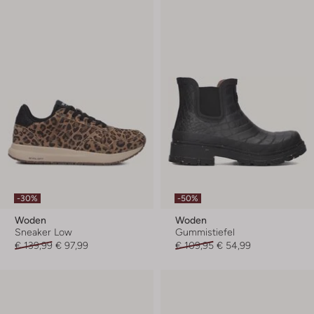
-30%
-50%
Woden
Woden
Sneaker Low
Gummistiefel
€ 139,99
€ 97,99
€ 109,95
€ 54,99