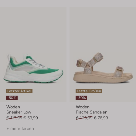
Letzter Artikel
Letzte Größen
-50%
-30%
Woden
Woden
Sneaker Low
Flache Sandalen
€ 119,95
€ 59,99
€ 109,99
€ 76,99
+ mehr farben