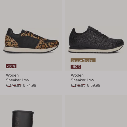
Letzte Größen
-50%
-50%
Woden
Woden
Sneaker Low
Sneaker Low
€ 149,99
€ 74,99
€ 119,95
€ 59,99