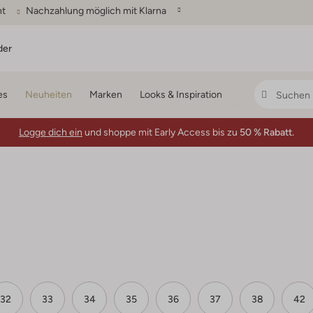
ht
Nachzahlung möglich mit Klarna
der
es
Neuheiten
Marken
Looks & Inspiration
Logge dich ein
und shoppe mit Early Access bis zu
50 % Rabatt.
32
33
34
35
36
37
38
42