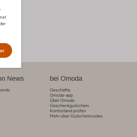
"
nnst
der
er
on News
bei Omoda
rends
Geschäfte
Omoda-app
Über Omoda
Geschenkgutschein
Kontostand prüfen
Mehr über Gutscheincodes