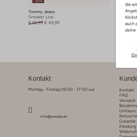
-50%
die wi
Angeb
Tommy Jeans
Mexx
Sneaker Low
Sneaker
klicks
€ 99,99
€ 49,99
€ 74,99
auch a
deine
Ei
Kontakt
Kunde
Montag - Freitag 09:00 - 17:00 uur
Kontakt
FAQ
Versand
Bezahlm
Umtausc
Retourni
info@omoda.de
Garantie
Kleidung
Widerruf
Datensc