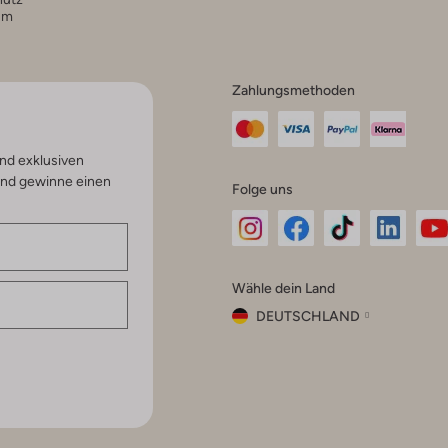
um
Zahlungsmethoden
nd exklusiven
und gewinne einen
Folge uns
Omoda
Omoda
Omoda
Omoda
Om
Wähle dein Land
Instagram
Facebook
TikTok
LinkedI
Yo
DEUTSCHLAND
Wähle
dein
Schließ
Land
Nederland
België
(Nederlands)