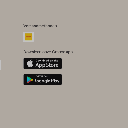
Versandmethoden
Download onze Omoda app
oda
n
uTube