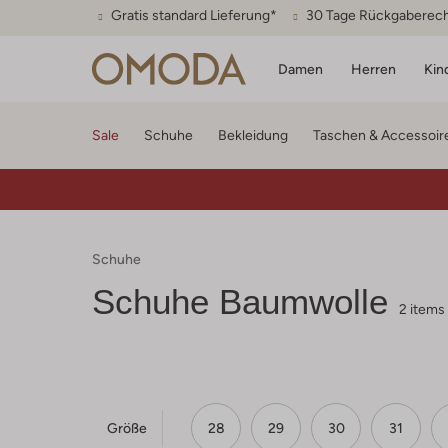
Gratis standard Lieferung*
30 Tage Rückgaberec
Damen
Herren
Kin
Sale
Schuhe
Bekleidung
Taschen & Accessoir
Schuhe
Schuhe Baumwolle
2 items
Größe
28
29
30
31