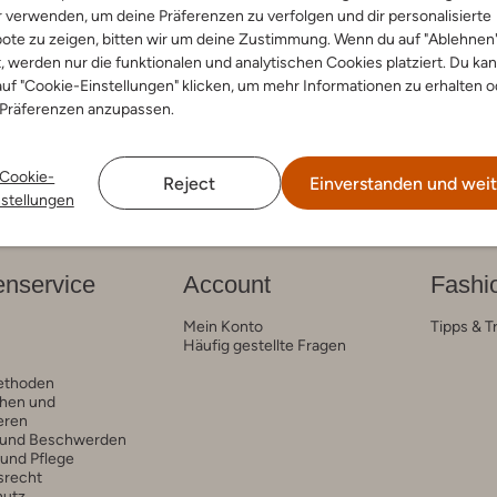
r verwenden, um deine Präferenzen zu verfolgen und dir personalisierte
ote zu zeigen, bitten wir um deine Zustimmung. Wenn du auf "Ablehnen
 Low
t, werden nur die funktionalen und analytischen Cookies platziert. Du ka
uf "Cookie-Einstellungen" klicken, um mehr Informationen zu erhalten o
 Präferenzen anzupassen.
Cookie-
Reject
Einverstanden und weit
nstellungen
nservice
Account
Fashi
Mein Konto
Tipps & T
Häufig gestellte Fragen
ethoden
hen und
eren
 und Beschwerden
 und Pflege
srecht
hutz