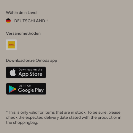
Omoda
Omoda
Omoda
Omoda
Omoda
Wähle dein Land
Instagram
Facebook
TikTok
LinkedIn
YouTube
DEUTSCHLAND
Wähle
Versandmethoden
dein
Schließ
Land
Nederland
België
(Nederlands)
Download onze Omoda app
Belgique
(Français)
Deutschland
*This is only valid for items that are in stock. To be sure, please
check the expected delivery date stated with the product or in
the shoppingbag.