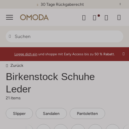
30 Tage Rückgaberecht
Menü
Logge dich ein
und shoppe mit Early Access bis zu
50 % Rabatt.
Zurück
Birkenstock
Schuhe
Leder
21 items
Slipper
Sandalen
Pantoletten