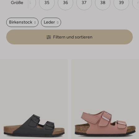
Größe
33
34
35
36
37
38
39
Birkenstock
Leder
Filtern und sortieren