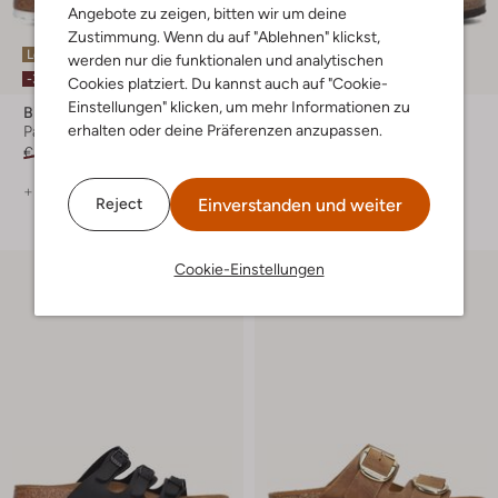
Angebote zu zeigen, bitten wir um deine
Zustimmung. Wenn du auf "Ablehnen" klickst,
Letzte Größen
Letzte Größen
werden nur die funktionalen und analytischen
-30%
-10%
Cookies platziert. Du kannst auch auf "Cookie-
Einstellungen" klicken, um mehr Informationen zu
Birkenstock
Birkenstock
erhalten oder deine Präferenzen anzupassen.
Pantoletten
Pantoletten
€ 109,99
€ 76,99
€ 109,95
€ 98,99
+ mehr farben
Einverstanden und weiter
Reject
Cookie-Einstellungen