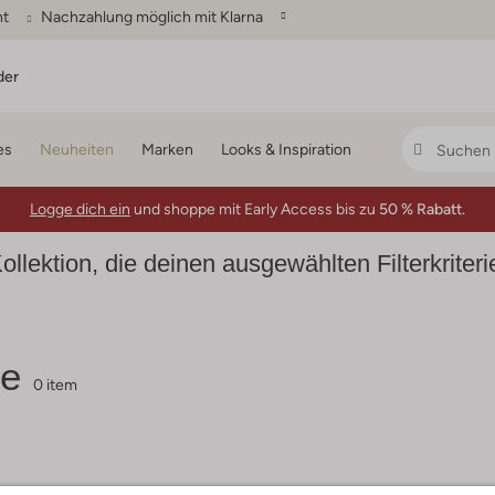
ht
Nachzahlung möglich mit Klarna
der
es
Neuheiten
Marken
Looks & Inspiration
Logge dich ein
und shoppe mit Early Access bis zu
50 % Rabatt.
ollektion, die deinen ausgewählten Filterkriter
le
0 item