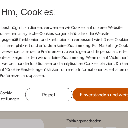
Hm, Cookies!
 bestmöglich zu dienen, verwenden wir Cookies auf unserer Website.
onale und analytische Cookies sorgen dafür, dass die Website
nservice
Account
Fashi
gsgemäß funktioniert und kontinuierlich verbessert wird. Diese Cookie
n immer platziert und erfordern keine Zustimmung. Für Marketing-Cook
Mein Konto
Tipps & T
r verwenden, um deine Präferenzen zu verfolgen und dir personalisierte
Häufig gestellte Fragen
ote zu zeigen, bitten wir um deine Zustimmung. Wenn du auf "Ablehnen
t, werden nur die funktionalen und analytischen Cookies platziert. Du ka
ethoden
uf "Cookie-Einstellungen" klicken, um mehr Informationen zu erhalten o
hen und
eren
 Präferenzen anzupassen.
 und Beschwerden
 und Pflege
srecht
Cookie-
Reject
Einverstanden und weit
hutz
nstellungen
um
Zahlungsmethoden