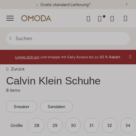
30 Tage Rückgaberecht
Menü
Logge dich ein
und shoppe mit Early Access bis zu
50 % Rabatt.
Zurück
Calvin Klein Schuhe
8 items
Sneaker
Sandalen
Größe
26
27
28
29
30
31
32
34