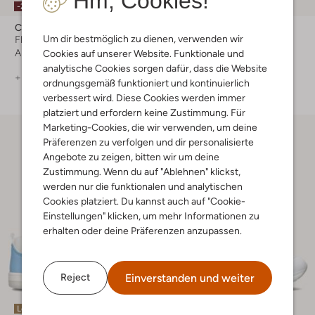
Hm, Cookies!
-20%
-50%
Calvin Klein
Calvin Klein
Um dir bestmöglich zu dienen, verwenden wir
Flache Sandalen
Sneaker Low
Ab
€ 51,99
€ 89,95
€ 44,99
Cookies auf unserer Website. Funktionale und
analytische Cookies sorgen dafür, dass die Website
+ mehr farben
ordnungsgemäß funktioniert und kontinuierlich
verbessert wird. Diese Cookies werden immer
platziert und erfordern keine Zustimmung. Für
Marketing-Cookies, die wir verwenden, um deine
Präferenzen zu verfolgen und dir personalisierte
Angebote zu zeigen, bitten wir um deine
Zustimmung. Wenn du auf "Ablehnen" klickst,
werden nur die funktionalen und analytischen
Cookies platziert. Du kannst auch auf "Cookie-
Einstellungen" klicken, um mehr Informationen zu
erhalten oder deine Präferenzen anzupassen.
Einverstanden und weiter
Reject
Letzter Artikel
Letzte Größen