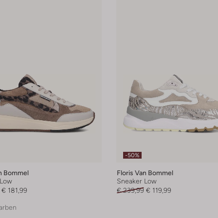
-50%
an Bommel
Floris Van Bommel
 Low
Sneaker Low
€ 181,99
€ 239,99
€ 119,99
arben