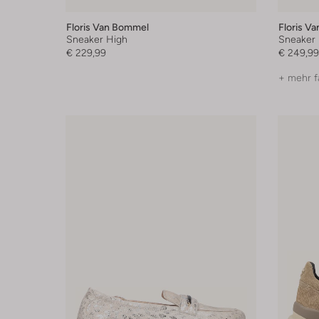
Floris Van Bommel
Floris V
Sneaker High
Sneaker
€ 229,99
€ 249,99
+ mehr f