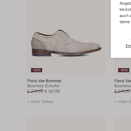
Angeb
klicks
auch a
deine
Ei
-40%
-40%
Floris Van Bommel
Floris V
Business Schuhe
Busines
€ 279,99
€ 167,99
€ 279,99
+ mehr farben
+ mehr f