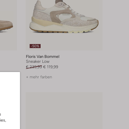
-50%
Floris Van Bommel
Sneaker Low
€ 239,99
€ 119,99
+ mehr farben
s
ies,