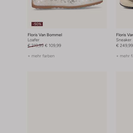
-50%
Floris Van Bommel
Floris V
Loafer
Sneaker
€ 219,99
€ 109,99
€ 249,99
+ mehr farben
+ mehr f