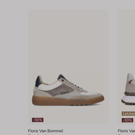
Letzter
-50%
-50%
Floris Van Bommel
Floris V