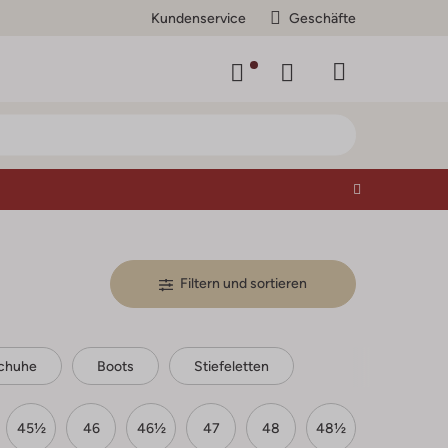
Kundenservice
Geschäfte
Filtern und sortieren
chuhe
Boots
Stiefeletten
45½
46
46½
47
48
48½