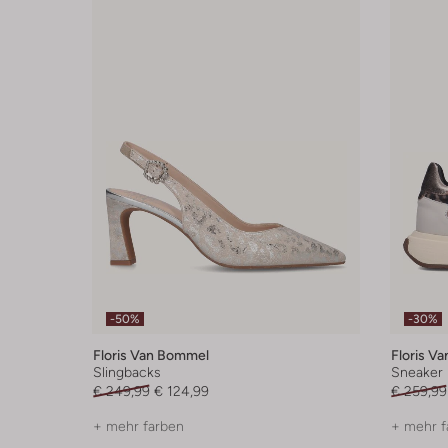
-50%
-30%
Floris Van Bommel
Floris V
Slingbacks
Sneaker
€ 249,99
€ 124,99
€ 259,99
+ mehr farben
+ mehr f