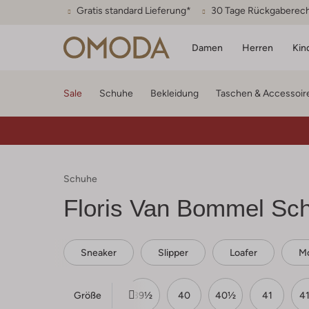
Gratis standard Lieferung*
30 Tage Rückgaberec
Damen
Herren
Kin
Sale
Schuhe
Bekleidung
Taschen & Accessoir
Schuhe
Floris Van Bommel
Sch
Sneaker
Slipper
Loafer
Mo
Größe
38
38½
39
39½
40
40½
41
4