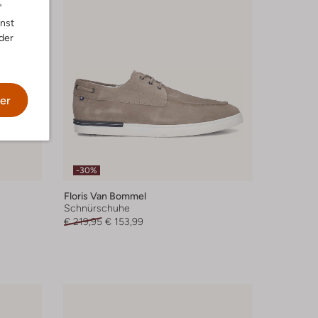
"
nnst
der
er
-30%
Floris Van Bommel
Schnürschuhe
€ 219,95
€ 153,99