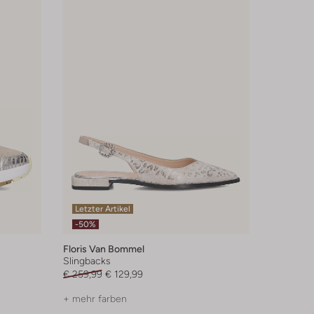
Letzter Artikel
-50%
Floris Van Bommel
Slingbacks
€ 259,99
€ 129,99
+ mehr farben