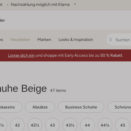
ht
Nachzahlung möglich mit Klarna
der
es
Neuheiten
Marken
Looks & Inspiration
Logge dich ein
und shoppe mit Early Access bis zu
50 % Rabatt.
uhe Beige
47 items
kassins
Absätze
Business Schuhe
Schnürs
1½
42
42½
43
43½
44
44½
45