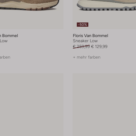
-50%
an Bommel
Floris Van Bommel
 Low
Sneaker Low
€ 259,99
€ 129,99
arben
+ mehr farben