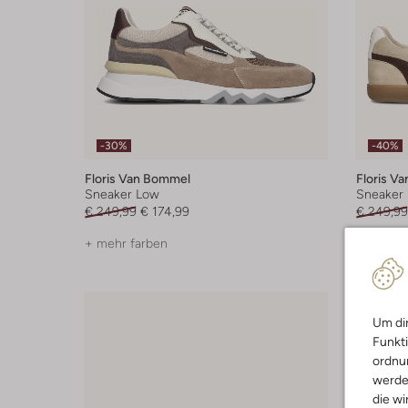
-30%
-40%
Floris Van Bommel
Floris V
Sneaker Low
Sneaker
€ 249,99
€ 174,99
€ 249,99
+ mehr farben
+ mehr f
Um dir
Funkti
ordnun
werde
die wi