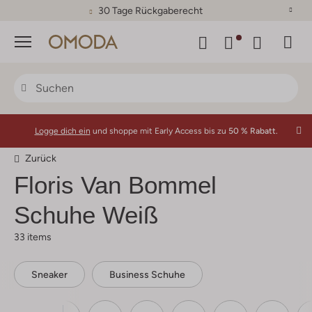
30 Tage Rückgaberecht
Menü
Logge dich ein
und shoppe mit Early Access bis zu
50 % Rabatt.
Zurück
Floris Van Bommel
Schuhe Weiß
33 items
Sneaker
Business Schuhe