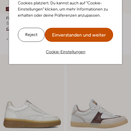
Cookies platziert. Du kannst auch auf "Cookie-
Einstellungen" klicken, um mehr Informationen zu
-50%
-20%
erhalten oder deine Präferenzen anzupassen.
Floris Van Bommel
Floris Van Bommel
Sneaker Low
Sneaker Low
€ 219,99
€ 109,99
€ 239,99
€ 191,99
Einverstanden und weiter
Reject
+ mehr farben
+ mehr farben
Cookie-Einstellungen