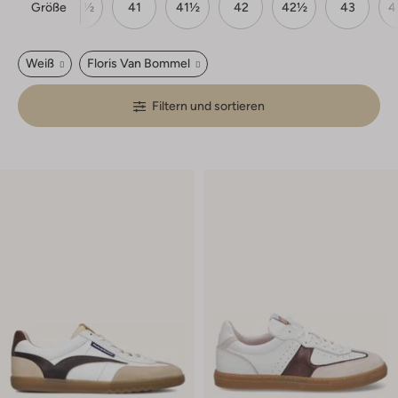
Größe
40
40½
41
41½
42
42½
43
4
Weiß
Floris Van Bommel
Filtern und sortieren