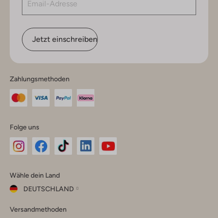
Jetzt einschreiben
Zahlungsmethoden
Folge uns
Omoda
Omoda
Omoda
Omoda
Omoda
Wähle dein Land
Instagram
Facebook
TikTok
LinkedIn
YouTube
DEUTSCHLAND
Wähle
Versandmethoden
dein
Schließ