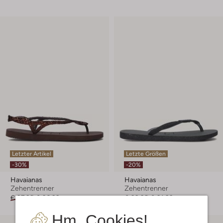
Letzter Artikel
Letzte Größen
-30%
-20%
Havaianas
Havaianas
Zehentrenner
Zehentrenner
€ 37,99
€ 26,99
€ 39,99
€ 31,99
Hm, Cookies!