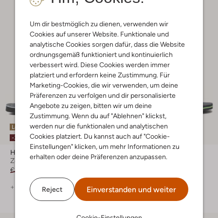
Um dir bestmöglich zu dienen, verwenden wir
Cookies auf unserer Website. Funktionale und
analytische Cookies sorgen dafür, dass die Website
ordnungsgemäß funktioniert und kontinuierlich
verbessert wird. Diese Cookies werden immer
platziert und erfordern keine Zustimmung. Für
Marketing-Cookies, die wir verwenden, um deine
Präferenzen zu verfolgen und dir personalisierte
Angebote zu zeigen, bitten wir um deine
Zustimmung. Wenn du auf "Ablehnen" klickst,
werden nur die funktionalen und analytischen
Letzte Größen
Cookies platziert. Du kannst auch auf "Cookie-
-30%
Einstellungen" klicken, um mehr Informationen zu
Havaianas
Havaianas
erhalten oder deine Präferenzen anzupassen.
Zehentrenner
Zehentrenner
€ 29,95
€ 20,99
Ab
€ 22,99
+ mehr farben
+ mehr farben
Einverstanden und weiter
Reject
Cookie-Einstellungen