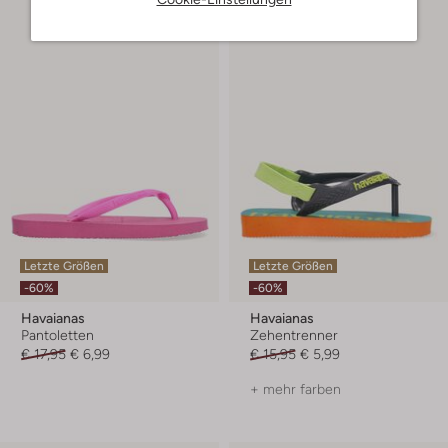
Letzte Größen
Letzte Größen
-60%
-60%
Havaianas
Havaianas
Pantoletten
Zehentrenner
€ 17,95
€ 6,99
€ 15,95
€ 5,99
+ mehr farben