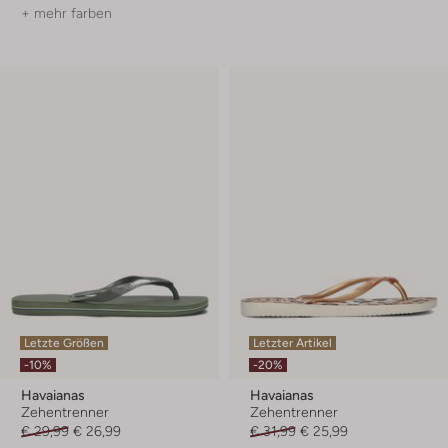
+ mehr farben
Letzte Größen
Letzter Artikel
-10%
-20%
Havaianas
Havaianas
Zehentrenner
Zehentrenner
€ 29,99
€ 26,99
€ 31,99
€ 25,99