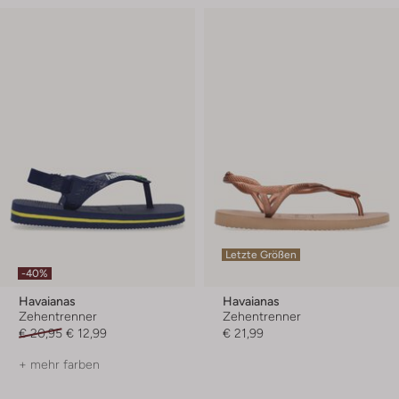
Letzte Größen
-40%
Havaianas
Havaianas
Zehentrenner
Zehentrenner
€ 20,95
€ 12,99
€ 21,99
+ mehr farben