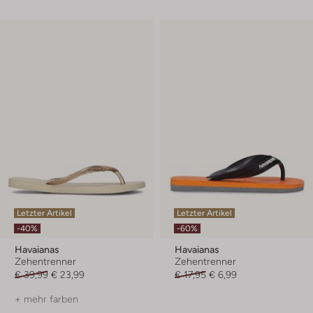
Letzter Artikel
Letzter Artikel
-40%
-60%
Havaianas
Havaianas
Zehentrenner
Zehentrenner
€ 39,99
€ 23,99
€ 17,95
€ 6,99
+ mehr farben