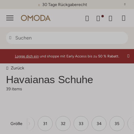
30 Tage Rückgaberecht
Menü
Logge dich ein
und shoppe mit Early Access bis zu
50 % Rabatt.
Zurück
Havaianas Schuhe
39 items
Größe
29
30
31
32
33
34
35