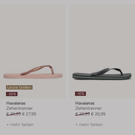
Letzte Größen
-10%
-30%
Havaianas
Havaianas
Zehentrenner
Zehentrenner
€ 39,99
€ 27,99
€ 29,99
€ 26,99
+ mehr farben
+ mehr farben