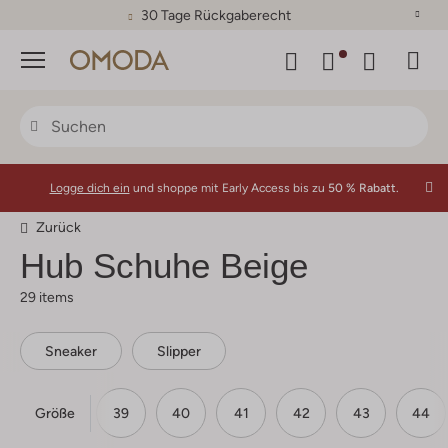
30 Tage Rückgaberecht
Menü
Logge dich ein
und shoppe mit Early Access bis zu
50 % Rabatt.
Zurück
Hub
Schuhe Beige
29 items
Sneaker
Slipper
Größe
37
38
39
40
41
42
43
44