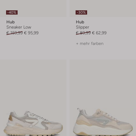
-40%
-30%
Hub
Hub
Sneaker Low
Slipper
€ 159,99
€ 95,99
€ 89,99
€ 62,99
+ mehr farben