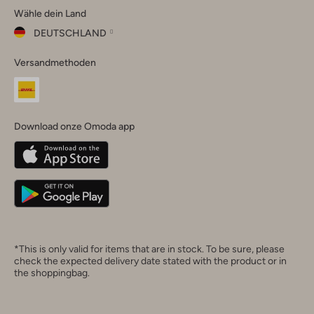
Wähle dein Land
Instagram
Facebook
TikTok
LinkedIn
YouTube
DEUTSCHLAND
Wähle
Versandmethoden
dein
Schließ
Land
Nederland
België
(Nederlands)
Download onze Omoda app
Belgique
(Français)
Deutschland
*This is only valid for items that are in stock. To be sure, please
check the expected delivery date stated with the product or in
the shoppingbag.