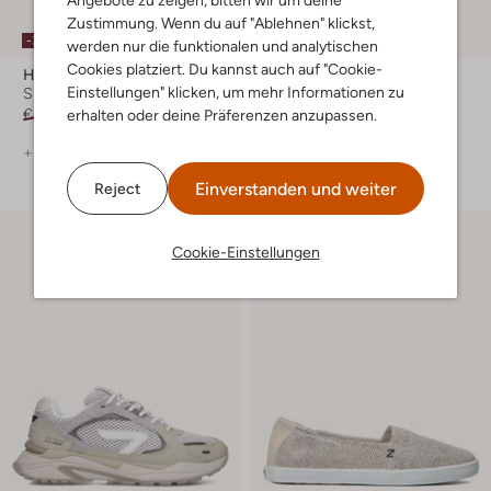
Angebote zu zeigen, bitten wir um deine
Zustimmung. Wenn du auf "Ablehnen" klickst,
-30%
-30%
werden nur die funktionalen und analytischen
Cookies platziert. Du kannst auch auf "Cookie-
Hub
Hub
Einstellungen" klicken, um mehr Informationen zu
Sneaker Low
Sneaker Low
€ 109,99
€ 76,99
€ 129,99
€ 90,99
erhalten oder deine Präferenzen anzupassen.
+ mehr farben
+ mehr farben
Einverstanden und weiter
Reject
Cookie-Einstellungen