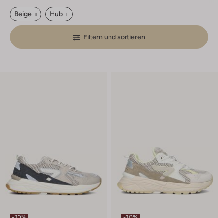
Beige
Hub
Filtern und sortieren
-30%
-30%