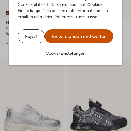
Cookies platziert. Du kannst auch auf "Cookie-
Einstellungen" klicken, um mehr Informationen zu
-30%
-30%
erhalten oder deine Präferenzen anzupassen.
Hub
Shoesme
Sneaker Low
Sneaker Low
€ 129,99
€ 90,99
Ab
€ 55,99
Einverstanden und weiter
Reject
+ mehr farben
Cookie-Einstellungen