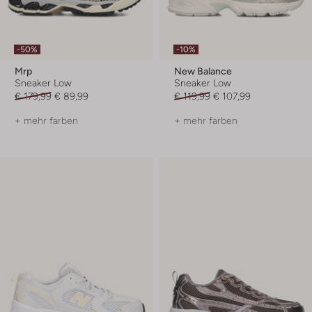
-50%
-10%
Mrp
New Balance
Sneaker Low
Sneaker Low
€ 179,99
€ 89,99
€ 119,99
€ 107,99
+ mehr farben
+ mehr farben