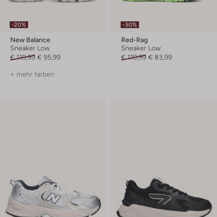
-20%
-30%
New Balance
Red-Rag
Sneaker Low
Sneaker Low
€ 119,99
€ 95,99
€ 119,99
€ 83,99
+ mehr farben