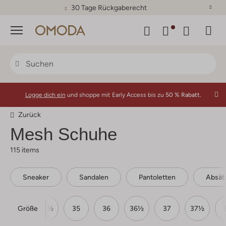
30 Tage Rückgaberecht
Menü
Logge dich ein
und shoppe mit Early Access bis zu
50 % Rabatt.
Zurück
Mesh Schuhe
115 items
Sneaker
Sandalen
Pantoletten
Absät
Größe
34
34½
35
36
36½
37
37½