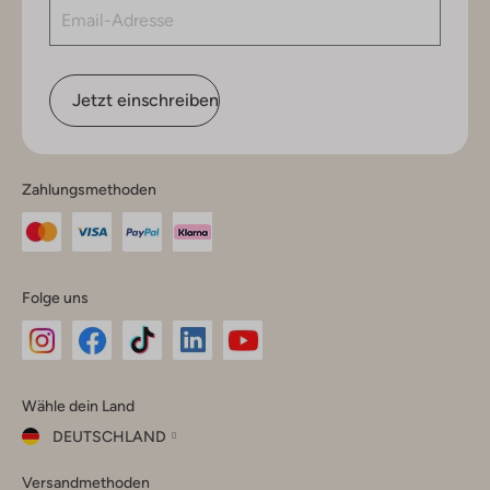
Jetzt einschreiben
Zahlungsmethoden
Folge uns
Omoda
Omoda
Omoda
Omoda
Omoda
Wähle dein Land
Instagram
Facebook
TikTok
LinkedIn
YouTube
DEUTSCHLAND
Wähle
Versandmethoden
dein