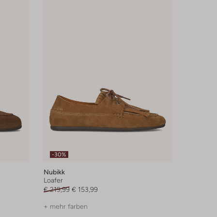
-30%
Nubikk
Loafer
€ 219,99
€ 153,99
+ mehr farben