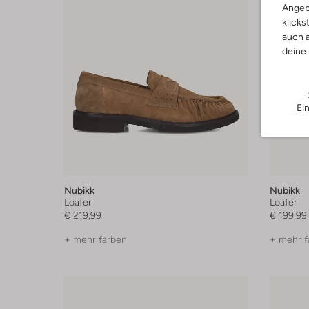
Angeb
klicks
auch a
deine
Ei
Nubikk
Nubikk
Loafer
Loafer
€ 219,99
€ 199,99
+ mehr farben
+ mehr f