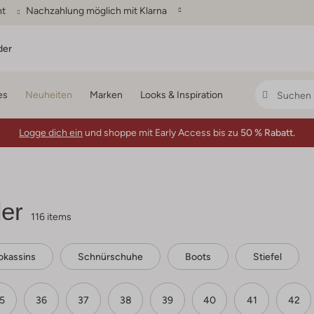
ht
Nachzahlung möglich mit Klarna
der
es
Neuheiten
Marken
Looks & Inspiration
Logge dich ein
und shoppe mit Early Access bis zu
50 % Rabatt.
er
116 items
kassins
Schnürschuhe
Boots
Stiefel
5
36
37
38
39
40
41
42