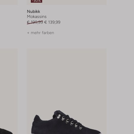
-30%
Nubikk
Mokassins
€ 199,99
€ 139,99
+ mehr farben