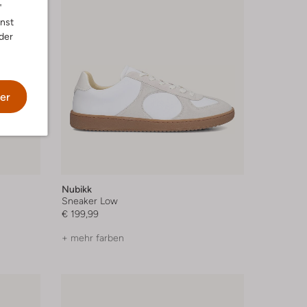
"
nnst
der
er
Nubikk
Sneaker Low
€ 199,99
+ mehr farben