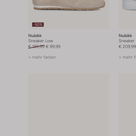
-50%
Nubikk
Nubikk
Sneaker Low
Sneaker
€ 199,99
€ 99,99
€ 209,99
+ mehr farben
+ mehr f