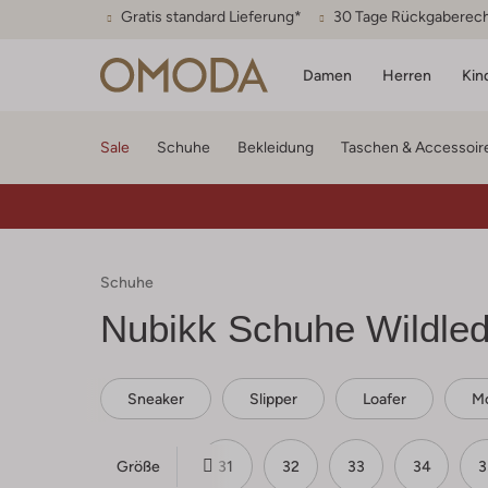
Gratis standard Lieferung*
30 Tage Rückgaberec
Damen
Herren
Kin
Sale
Schuhe
Bekleidung
Taschen & Accessoir
Schuhe
Nubikk
Schuhe Wildled
Sneaker
Slipper
Loafer
Mo
Größe
28
29
30
31
32
33
34
3