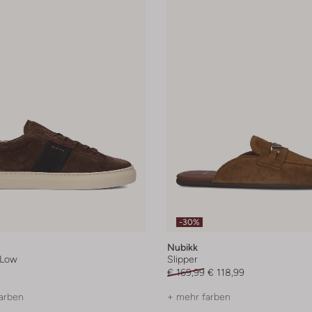
-30%
Nubikk
 Low
Slipper
€ 169,99
€ 118,99
arben
+ mehr farben