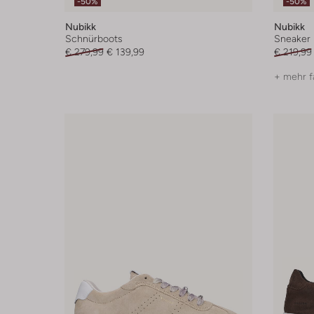
-50%
-50%
Nubikk
Nubikk
Schnürboots
Sneaker
€ 279,99
€ 139,99
€ 219,99
+ mehr f