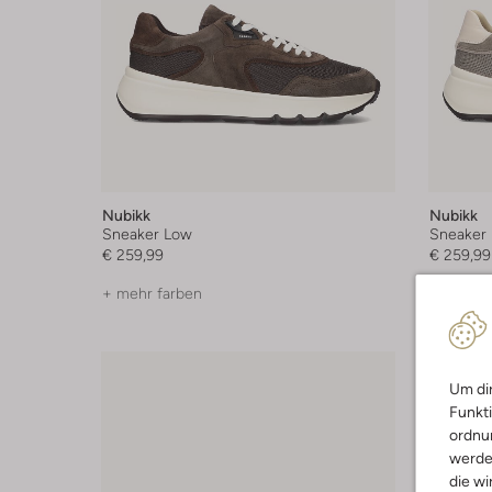
Nubikk
Nubikk
Sneaker Low
Sneaker
€ 259,99
€ 259,99
+ mehr farben
+ mehr f
Um dir
Funkti
ordnun
werde
die wi