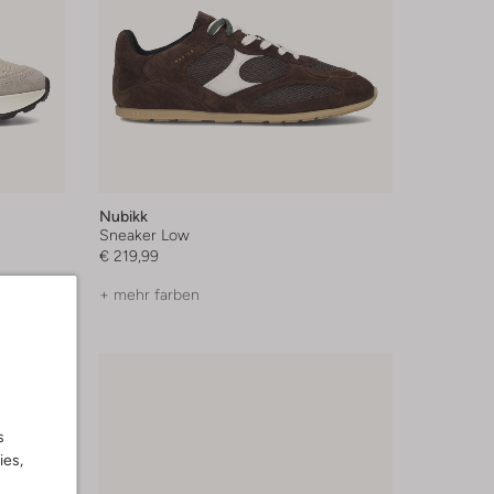
Nubikk
Sneaker Low
€ 219,99
+ mehr farben
s
ies,