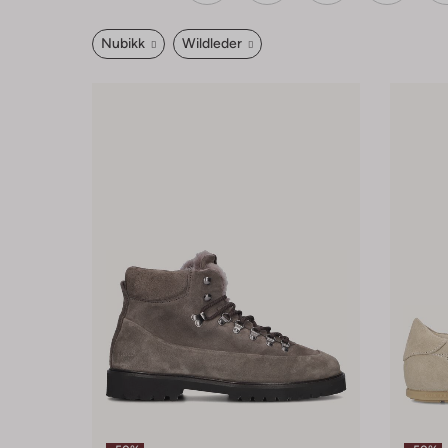
Nubikk
Wildleder