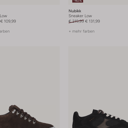
-40%
Nubikk
 Low
Sneaker Low
€ 109,99
€ 219,99
€ 131,99
arben
+ mehr farben