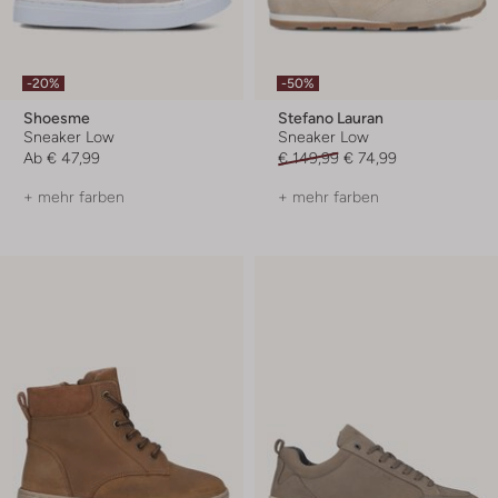
-20%
-50%
Shoesme
Stefano Lauran
Sneaker Low
Sneaker Low
Ab
€ 47,99
€ 149,99
€ 74,99
+ mehr farben
+ mehr farben