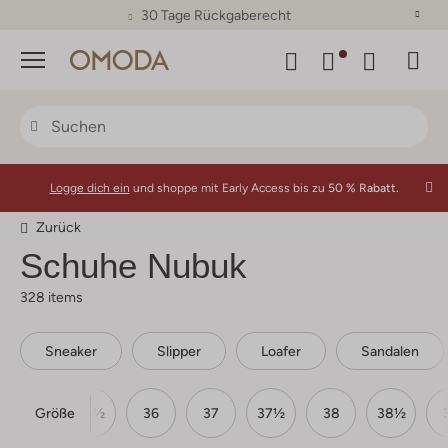
30 Tage Rückgaberecht
Menü
Logge dich ein
und shoppe mit Early Access bis zu
50 % Rabatt.
Zurück
Schuhe Nubuk
328 items
Sneaker
Slipper
Loafer
Sandalen
Größe
35
35½
36
37
37½
38
38½