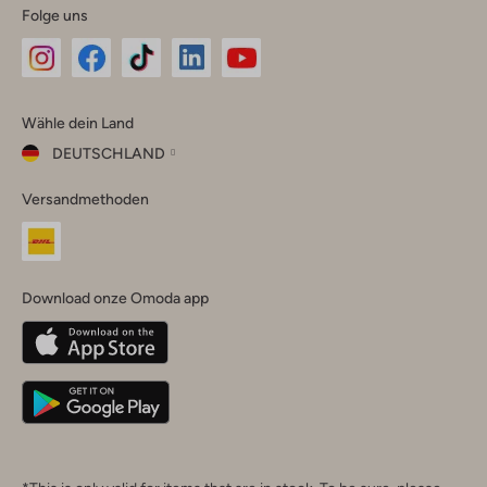
Folge uns
Omoda
Omoda
Omoda
Omoda
Omoda
Wähle dein Land
Instagram
Facebook
TikTok
LinkedIn
YouTube
DEUTSCHLAND
Wähle
Versandmethoden
dein
Schließ
Land
Nederland
België
(Nederlands)
Download onze Omoda app
Belgique
(Français)
Deutschland