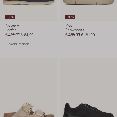
-50%
-30%
Notre-V
Mou
Loafer
Snowboots
€ 129,99
€ 64,99
€ 259,99
€ 181,99
+ mehr farben