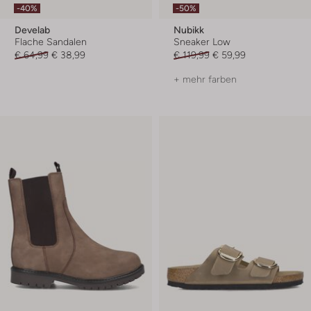
-40%
-50%
Develab
Nubikk
Flache Sandalen
Sneaker Low
€ 64,99
€ 38,99
€ 119,99
€ 59,99
+ mehr farben