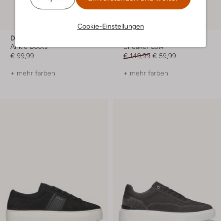
-60%
Cookie-Einstellungen
Dr Martens
Stefano Lauran
Ankle Boots
Sneaker Low
€ 99,99
€ 149,99
€ 59,99
+ mehr farben
+ mehr farben