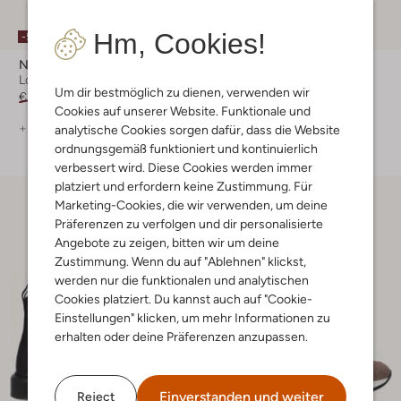
Hm, Cookies!
-50%
Notre-V
Cycleur De Luxe
Loafer
Sneaker Low
Um dir bestmöglich zu dienen, verwenden wir
€ 129,99
€ 64,99
€ 159,99
Cookies auf unserer Website. Funktionale und
+ mehr farben
+ mehr farben
analytische Cookies sorgen dafür, dass die Website
ordnungsgemäß funktioniert und kontinuierlich
verbessert wird. Diese Cookies werden immer
platziert und erfordern keine Zustimmung. Für
Marketing-Cookies, die wir verwenden, um deine
Präferenzen zu verfolgen und dir personalisierte
Angebote zu zeigen, bitten wir um deine
Zustimmung. Wenn du auf "Ablehnen" klickst,
werden nur die funktionalen und analytischen
Cookies platziert. Du kannst auch auf "Cookie-
Einstellungen" klicken, um mehr Informationen zu
erhalten oder deine Präferenzen anzupassen.
Einverstanden und weiter
Reject