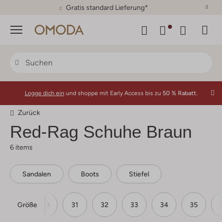
30 Tage Rückgaberecht
Menü
Logge dich ein
und shoppe mit Early Access bis zu
50 % Rabatt.
Zurück
Red-Rag
Schuhe Braun
6 items
Sandalen
Boots
Stiefel
Größe
29
30
31
32
33
34
35