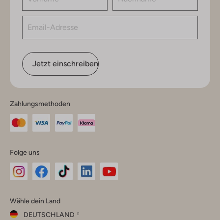
Jetzt einschreiben
Zahlungsmethoden
Folge uns
Omoda
Omoda
Omoda
Omoda
Omoda
Wähle dein Land
Instagram
Facebook
TikTok
LinkedIn
YouTube
DEUTSCHLAND