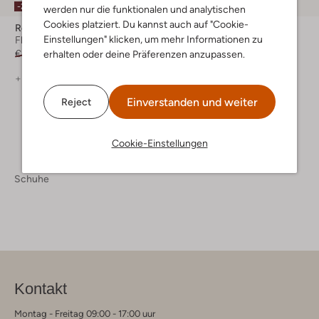
-50%
-20%
werden nur die funktionalen und analytischen
Cookies platziert. Du kannst auch auf "Cookie-
Red-Rag
Red-Rag
Einstellungen" klicken, um mehr Informationen zu
Flache Sandalen
Winterstiefel
€ 99,99
€ 79,99
€ 169,95
€ 84,99
erhalten oder deine Präferenzen anzupassen.
+ mehr farben
Einverstanden und weiter
Reject
Cookie-Einstellungen
Schuhe
Kontakt
Montag - Freitag 09:00 - 17:00 uur