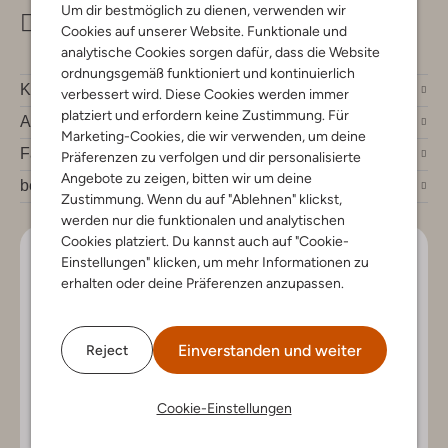
Um dir bestmöglich zu dienen, verwenden wir
info@omoda.de
Cookies auf unserer Website. Funktionale und
analytische Cookies sorgen dafür, dass die Website
ordnungsgemäß funktioniert und kontinuierlich
Kundenservice
verbessert wird. Diese Cookies werden immer
platziert und erfordern keine Zustimmung. Für
Account
Marketing-Cookies, die wir verwenden, um deine
Fashion News
Präferenzen zu verfolgen und dir personalisierte
Angebote zu zeigen, bitten wir um deine
bei Omoda
Zustimmung. Wenn du auf "Ablehnen" klickst,
werden nur die funktionalen und analytischen
Cookies platziert. Du kannst auch auf "Cookie-
Lass uns in Kontakt bleiben
Einstellungen" klicken, um mehr Informationen zu
erhalten oder deine Präferenzen anzupassen.
Bleib auf dem Laufenden mit den neuesten Artikeln und
exklusiven Angeboten, nur für dich. Abonniere den
Newsletter und gewinne einen Einkaufsgutschein im
Einverstanden und weiter
Reject
Wert von €150.
Cookie-Einstellungen