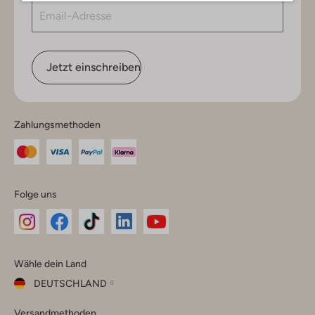
Jetzt einschreiben
Zahlungsmethoden
Folge uns
Omoda
Omoda
Omoda
Omoda
Omoda
Wähle dein Land
Instagram
Facebook
TikTok
LinkedIn
YouTube
DEUTSCHLAND
Wähle
Versandmethoden
dein