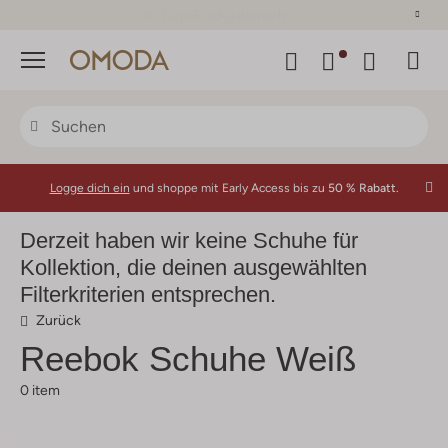
30 Tage Rückgaberecht
Menü
Logge dich ein
und shoppe mit Early Access bis zu
50 % Rabatt.
Derzeit haben wir keine Schuhe für
Kollektion, die deinen ausgewählten
Filterkriterien entsprechen.
Zurück
Reebok
Schuhe Weiß
0 item