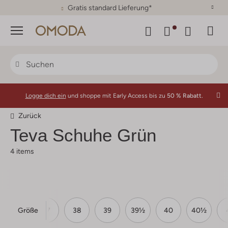
30 Tage Rückgaberecht
Menü
Logge dich ein
und shoppe mit Early Access bis zu
50 % Rabatt.
Zurück
Teva
Schuhe Grün
4 items
Größe
36
37
38
39
39½
40
40½