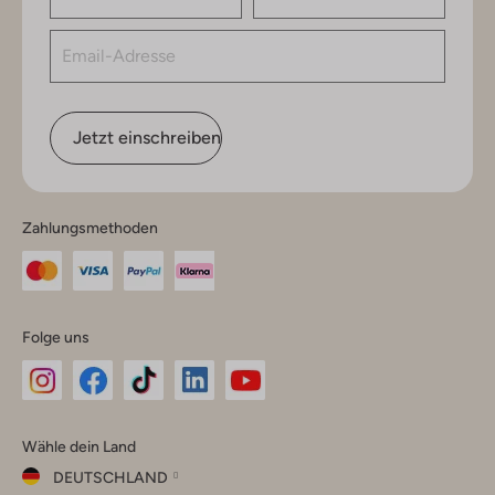
Jetzt einschreiben
Zahlungsmethoden
Folge uns
Omoda
Omoda
Omoda
Omoda
Omoda
Wähle dein Land
Instagram
Facebook
TikTok
LinkedIn
YouTube
DEUTSCHLAND