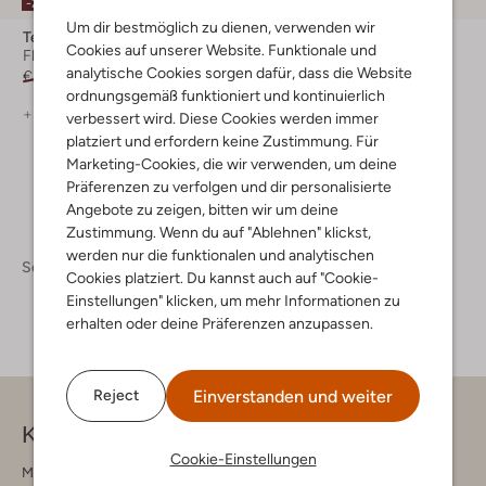
-20%
Um dir bestmöglich zu dienen, verwenden wir
Teva
Teva
Cookies auf unserer Website. Funktionale und
Flache Sandalen
Flache Sandalen
analytische Cookies sorgen dafür, dass die Website
€ 109,99
€ 87,99
€ 59,99
ordnungsgemäß funktioniert und kontinuierlich
+ mehr farben
+ mehr farben
verbessert wird. Diese Cookies werden immer
platziert und erfordern keine Zustimmung. Für
Marketing-Cookies, die wir verwenden, um deine
Präferenzen zu verfolgen und dir personalisierte
Angebote zu zeigen, bitten wir um deine
Zustimmung. Wenn du auf "Ablehnen" klickst,
werden nur die funktionalen und analytischen
Schuhe
Cookies platziert. Du kannst auch auf "Cookie-
Einstellungen" klicken, um mehr Informationen zu
erhalten oder deine Präferenzen anzupassen.
Einverstanden und weiter
Reject
Kontakt
Cookie-Einstellungen
Montag - Freitag 09:00 - 17:00 uur