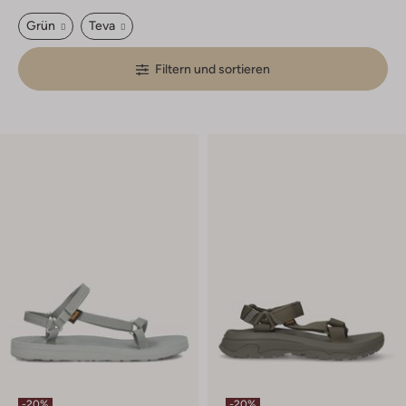
Grün
Teva
Filtern und sortieren
-20%
-20%