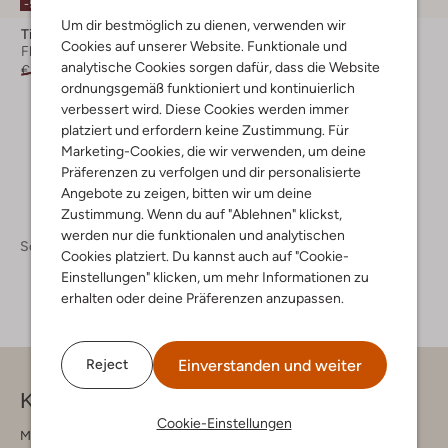
-50%
-50%
Um dir bestmöglich zu dienen, verwenden wir
Timberland
Timberland
Cookies auf unserer Website. Funktionale und
Flache Sandalen
Schnürschuhe
analytische Cookies sorgen dafür, dass die Website
€ 44,95
€ 21,99
€ 159,95
€ 79,99
ordnungsgemäß funktioniert und kontinuierlich
+ mehr farben
verbessert wird. Diese Cookies werden immer
platziert und erfordern keine Zustimmung. Für
Marketing-Cookies, die wir verwenden, um deine
Präferenzen zu verfolgen und dir personalisierte
Angebote zu zeigen, bitten wir um deine
Zustimmung. Wenn du auf "Ablehnen" klickst,
werden nur die funktionalen und analytischen
Schuhe
Cookies platziert. Du kannst auch auf "Cookie-
Einstellungen" klicken, um mehr Informationen zu
erhalten oder deine Präferenzen anzupassen.
Einverstanden und weiter
Reject
Kontakt
Cookie-Einstellungen
Montag - Freitag 09:00 - 17:00 uur