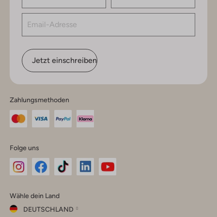
Jetzt einschreiben
Zahlungsmethoden
Folge uns
Omoda
Omoda
Omoda
Omoda
Omoda
Wähle dein Land
Instagram
Facebook
TikTok
LinkedIn
YouTube
DEUTSCHLAND