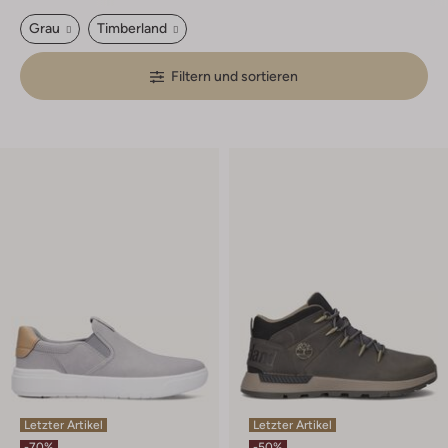
Grau
Timberland
Filtern und sortieren
Letzter Artikel
Letzter Artikel
-70%
-50%