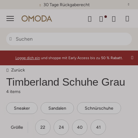
30 Tage Rückgaberecht
Menü
Logge dich ein
und shoppe mit Early Access bis zu
50 % Rabatt.
Zurück
Timberland
Schuhe Grau
4 items
Sneaker
Sandalen
Schnürschuhe
Größe
22
24
40
41