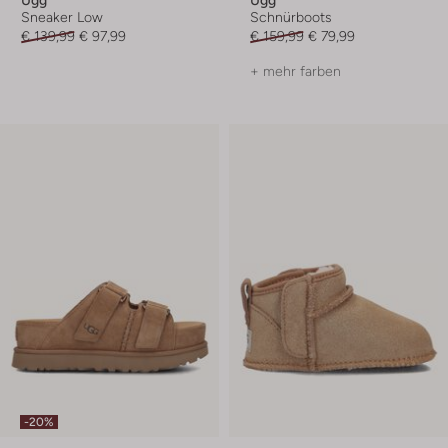
Ugg
Ugg
Sneaker Low
Schnürboots
€ 139,99
€ 97,99
€ 159,99
€ 79,99
+ mehr farben
-20%