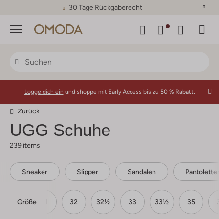
30 Tage Rückgaberecht
Menü
Logge dich ein
und shoppe mit Early Access bis zu
50 % Rabatt.
Zurück
UGG Schuhe
239 items
Sneaker
Slipper
Sandalen
Pantolette
Größe
30
31
32
32½
33
33½
35