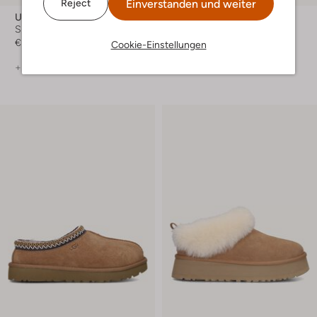
Einverstanden und weiter
Reject
Ugg
Ugg
Slipper
Slipper
€ 149,99
€ 149,99
Cookie-Einstellungen
+ mehr farben
+ mehr farben