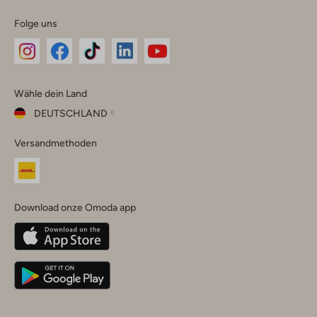
Folge uns
Omoda
Omoda
Omoda
Omoda
Omoda
Wähle dein Land
Instagram
Facebook
TikTok
LinkedIn
YouTube
DEUTSCHLAND
Wähle
Versandmethoden
dein
Schließ
Land
Nederland
België
(Nederlands)
Download onze Omoda app
Belgique
(Français)
Deutschland