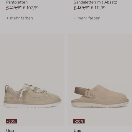
Pantoletten
Sandaletten mit Absatz
€ 119,99
€ 107,99
€ 139,99
€ 111,99
+ mehr farben
+ mehr farben
-30%
-20%
Ugg
Ugg