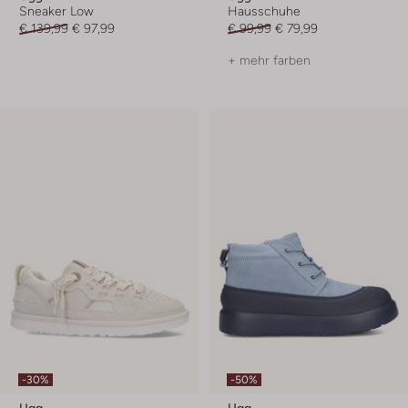
Sneaker Low
Hausschuhe
€ 139,99
€ 97,99
€ 99,99
€ 79,99
+ mehr farben
-30%
-50%