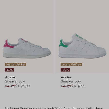
Letzter Artikel
Letzte Größen
-60%
-30%
Adidas
Adidas
Sneaker Low
Sneaker Low
€ 64,95
€ 25,99
€ 54,95
€ 37,95
Nicht nur Sportler sondern auch Modefans vertrauen seit Jahren