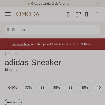
30 Tage Rückgaberecht
Menü
Logge dich ein
und shoppe mit Early Access bis zu
50 % Rabatt.
Zurück
adidas Sneaker
18 items
Größe
6½
37
37½
38
38½
39
39½
40
Adidas