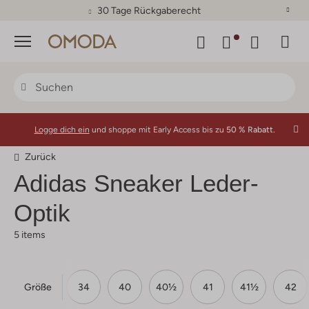
30 Tage Rückgaberecht
Menü
Logge dich ein
und shoppe mit Early Access bis zu
50 % Rabatt.
Zurück
Adidas
Sneaker Leder-
Optik
5 items
Größe
32
33
34
40
40½
41
41½
42