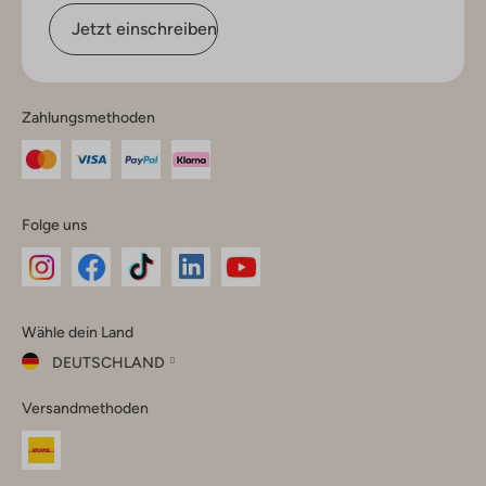
Jetzt einschreiben
Zahlungsmethoden
Folge uns
Omoda
Omoda
Omoda
Omoda
Omoda
Wähle dein Land
Instagram
Facebook
TikTok
LinkedIn
YouTube
DEUTSCHLAND
Wähle
Versandmethoden
dein
Schließ
Land
Nederland