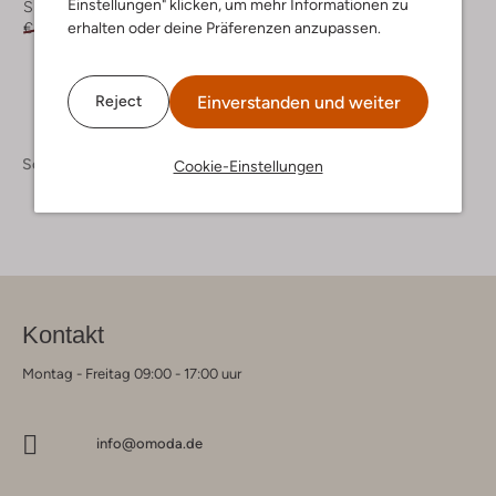
Einstellungen" klicken, um mehr Informationen zu
Sneaker Low
erhalten oder deine Präferenzen anzupassen.
€ 59,95
€ 47,95
Einverstanden und weiter
Reject
Schuhe
Sneaker
Cookie-Einstellungen
Kontakt
Montag - Freitag 09:00 - 17:00 uur
info@omoda.de