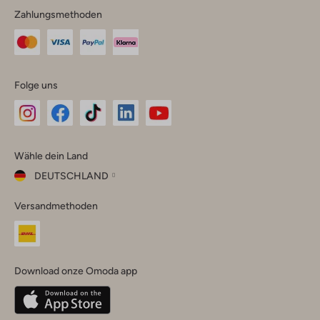
Zahlungsmethoden
Folge uns
Omoda
Omoda
Omoda
Omoda
Omoda
Wähle dein Land
Instagram
Facebook
TikTok
LinkedIn
YouTube
DEUTSCHLAND
Wähle
Versandmethoden
dein
Schließ
Land
Nederland
België
(Nederlands)
Download onze Omoda app
Belgique
(Français)
Deutschland