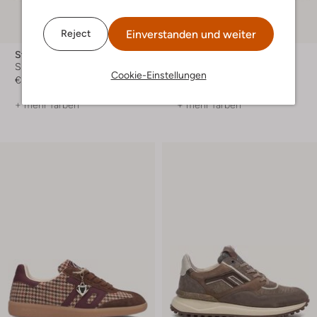
Einverstanden und weiter
Reject
Stefano Lauran
Back70
Sneaker Low
Sneaker Low
Cookie-Einstellungen
€ 149,99
€ 159,99
+ mehr farben
+ mehr farben