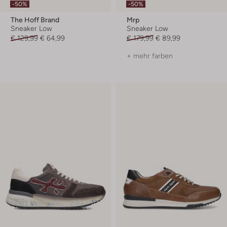
-50%
-50%
The Hoff Brand
Mrp
Sneaker Low
Sneaker Low
€ 129,99
€ 64,99
€ 179,99
€ 89,99
+ mehr farben