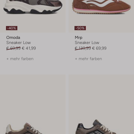
-40%
-50%
Omoda
Mrp
Sneaker Low
Sneaker Low
€ 69,99
€ 41,99
€ 139,99
€ 69,99
+ mehr farben
+ mehr farben