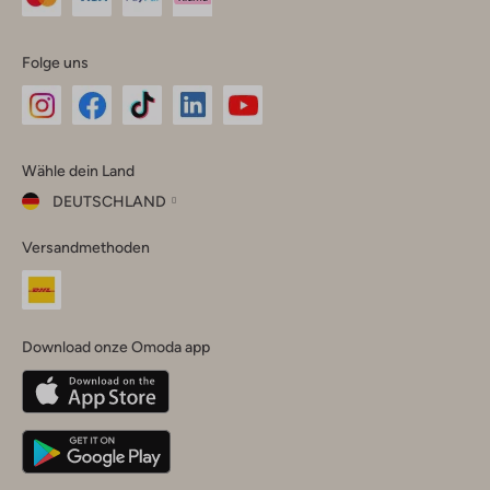
Folge uns
Omoda
Omoda
Omoda
Omoda
Omoda
Wähle dein Land
Instagram
Facebook
TikTok
LinkedIn
YouTube
DEUTSCHLAND
Wähle
Versandmethoden
dein
Schließ
Land
Nederland
België
(Nederlands)
Download onze Omoda app
Belgique
(Français)
Deutschland