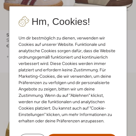
Hm, Cookies!
Shoesme
Woden
Um dir bestmöglich zu dienen, verwenden wir
Sneaker Low
Sneaker Low
Cookies auf unserer Website. Funktionale und
€ 69,99
€ 119,99
analytische Cookies sorgen dafür, dass die Website
+ mehr farben
+ mehr farben
ordnungsgemäß funktioniert und kontinuierlich
verbessert wird. Diese Cookies werden immer
platziert und erfordern keine Zustimmung. Für
Marketing-Cookies, die wir verwenden, um deine
Präferenzen zu verfolgen und dir personalisierte
Angebote zu zeigen, bitten wir um deine
Zustimmung. Wenn du auf "Ablehnen" klickst,
werden nur die funktionalen und analytischen
Cookies platziert. Du kannst auch auf "Cookie-
Einstellungen" klicken, um mehr Informationen zu
erhalten oder deine Präferenzen anzupassen.