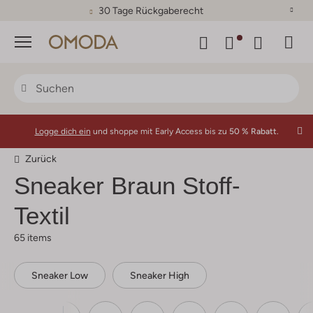
30 Tage Rückgaberecht
Menü
Logge dich ein
und shoppe mit Early Access bis zu
50 % Rabatt.
Zurück
Sneaker Braun Stoff-
Textil
65 items
Sneaker Low
Sneaker High