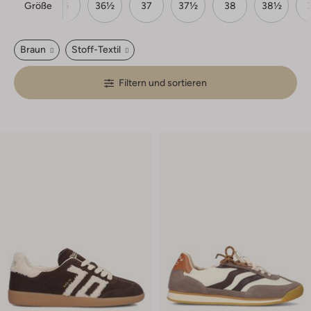
Größe
35
36
36½
37
37½
38
38½
Braun
Stoff-Textil
Filtern und sortieren