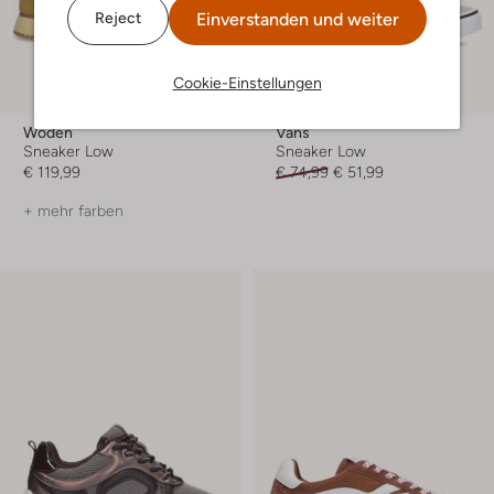
Einverstanden und weiter
Reject
Cookie-Einstellungen
-30%
Woden
Vans
Sneaker Low
Sneaker Low
€ 119,99
€ 74,99
€ 51,99
+ mehr farben