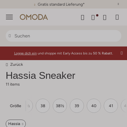
30 Tage Rückgaberecht
Menü
Logge dich ein
und shoppe mit Early Access bis zu
50 % Rabatt.
Zurück
Hassia
Sneaker
11 items
Größe
37
37½
38
38½
39
40
41
4
Hassia