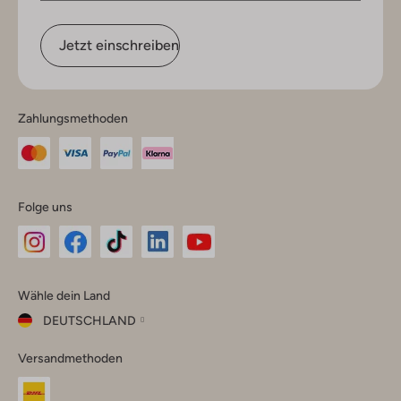
Jetzt einschreiben
Zahlungsmethoden
Folge uns
Omoda
Omoda
Omoda
Omoda
Omoda
Wähle dein Land
Instagram
Facebook
TikTok
LinkedIn
YouTube
DEUTSCHLAND
Wähle
Versandmethoden
dein
Schließ
Land