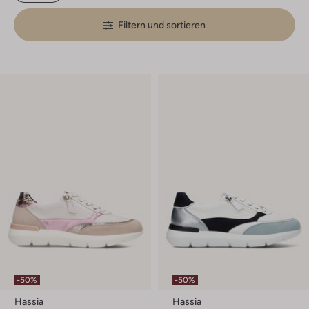
Filtern und sortieren
-50%
-50%
Hassia
Hassia