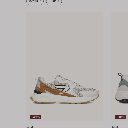
Weiß
Hub
-40%
-30%
Hub
Hub