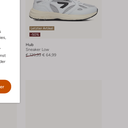
Letzter Artikel
s
-50%
ies,
Hub
"
Sneaker Low
€ 129,99
€ 64,99
nnst
der
er