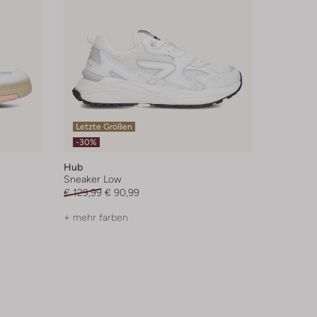
Letzte Größen
-30%
Hub
Sneaker Low
€ 129,99
€ 90,99
+ mehr farben