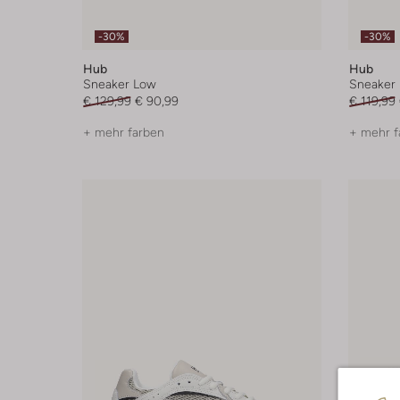
-30%
-30%
Hub
Hub
Sneaker Low
Sneaker
€ 129,99
€ 90,99
€ 119,99
+ mehr farben
+ mehr f