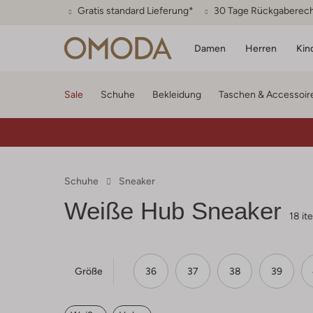
Gratis standard Lieferung*
30 Tage Rückgaberec
Damen
Herren
Kin
Sale
Schuhe
Bekleidung
Taschen & Accessoir
Schuhe
Sneaker
Weiße Hub Sneaker
18 it
Größe
36
37
38
39