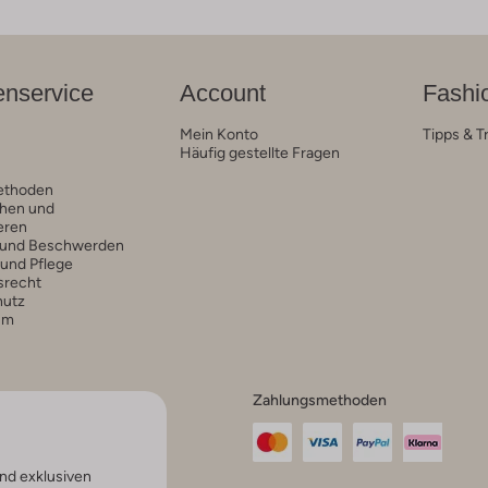
nservice
Account
Fashi
Mein Konto
Tipps & T
Häufig gestellte Fragen
ethoden
hen und
eren
 und Beschwerden
 und Pflege
srecht
hutz
um
Zahlungsmethoden
nd exklusiven