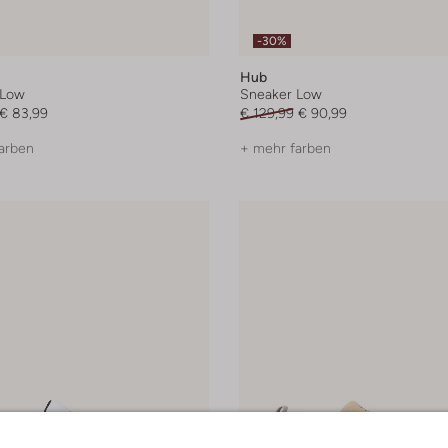
-30%
Hub
 Low
Sneaker Low
€ 83,99
€ 129,99
€ 90,99
arben
+ mehr farben