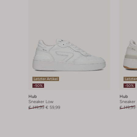
Letzter Artikel
Letzter
-50%
-50%
Hub
Hub
Sneaker Low
Sneaker
€ 119,99
€ 59,99
€ 119,99