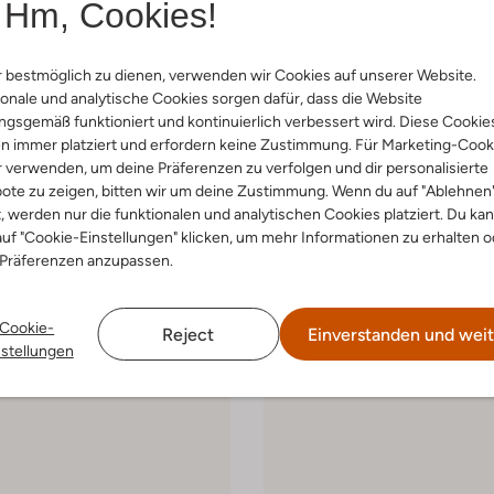
Hm, Cookies!
 bestmöglich zu dienen, verwenden wir Cookies auf unserer Website.
onale und analytische Cookies sorgen dafür, dass die Website
 Größen
Letzte Größen
gsgemäß funktioniert und kontinuierlich verbessert wird. Diese Cookie
-50%
n immer platziert und erfordern keine Zustimmung. Für Marketing-Cook
r verwenden, um deine Präferenzen zu verfolgen und dir personalisierte
Hub
ote zu zeigen, bitten wir um deine Zustimmung. Wenn du auf "Ablehnen
 Low
Sneaker Low
€ 64,99
€ 129,99
€ 64,99
t, werden nur die funktionalen und analytischen Cookies platziert. Du ka
uf "Cookie-Einstellungen" klicken, um mehr Informationen zu erhalten o
+ mehr farben
 Präferenzen anzupassen.
Cookie-
Reject
Einverstanden und weit
nstellungen