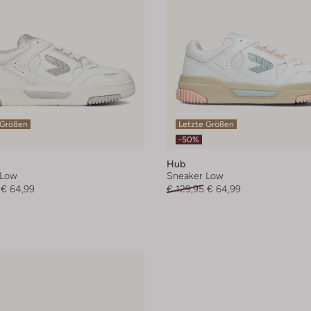
 Größen
Letzte Größen
-50%
Hub
 Low
Sneaker Low
€ 64,99
€ 129,95
€ 64,99