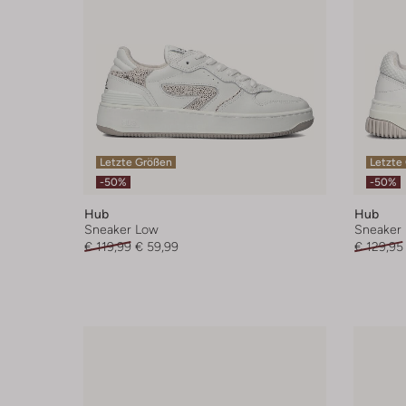
Letzte Größen
Letzte
-50%
-50%
Hub
Hub
Sneaker Low
Sneaker
€ 119,99
€ 59,99
€ 129,95