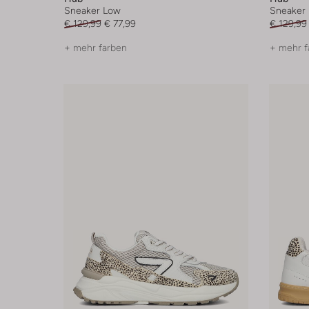
Sneaker Low
Sneaker
€ 129,99
€ 77,99
€ 129,99
+ mehr farben
+ mehr f