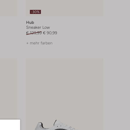
-30%
Hub
Sneaker Low
€ 129,99
€ 90,99
+ mehr farben