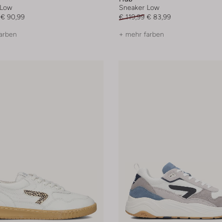
 Low
Sneaker Low
€ 90,99
€ 119,99
€ 83,99
arben
+ mehr farben