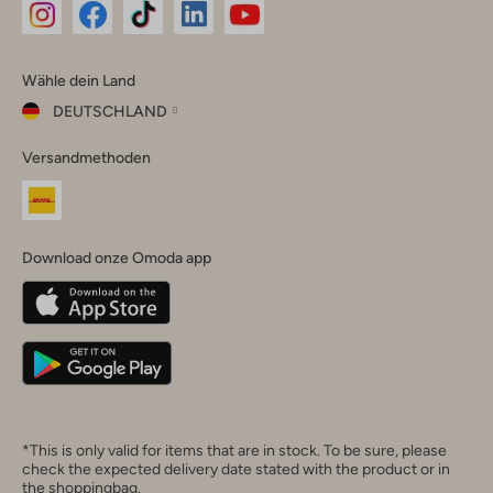
Omoda
Omoda
Omoda
Omoda
Omoda
Wähle dein Land
Instagram
Facebook
TikTok
LinkedIn
YouTube
DEUTSCHLAND
Wähle
Versandmethoden
dein
Schließ
Land
Nederland
België
(Nederlands)
Download onze Omoda app
Belgique
(Français)
Deutschland
*This is only valid for items that are in stock. To be sure, please
check the expected delivery date stated with the product or in
the shoppingbag.