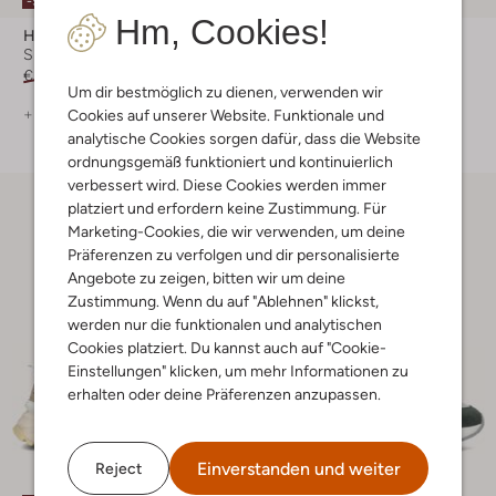
-50%
-30%
Hm, Cookies!
Hub
Hub
Sneaker Low
Sneaker Low
€ 129,99
€ 64,99
€ 129,99
€ 90,99
Um dir bestmöglich zu dienen, verwenden wir
+ mehr farben
+ mehr farben
Cookies auf unserer Website. Funktionale und
analytische Cookies sorgen dafür, dass die Website
ordnungsgemäß funktioniert und kontinuierlich
verbessert wird. Diese Cookies werden immer
platziert und erfordern keine Zustimmung. Für
Marketing-Cookies, die wir verwenden, um deine
Präferenzen zu verfolgen und dir personalisierte
Angebote zu zeigen, bitten wir um deine
Zustimmung. Wenn du auf "Ablehnen" klickst,
werden nur die funktionalen und analytischen
Cookies platziert. Du kannst auch auf "Cookie-
Einstellungen" klicken, um mehr Informationen zu
erhalten oder deine Präferenzen anzupassen.
Einverstanden und weiter
Reject