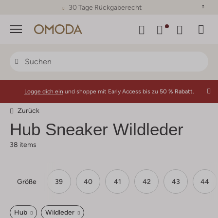
30 Tage Rückgaberecht
Menü
Logge dich ein
und shoppe mit Early Access bis zu
50 % Rabatt.
Zurück
Hub
Sneaker Wildleder
38 items
Größe
37
38
39
40
41
42
43
44
Hub
Wildleder