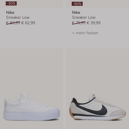
-30%
-50%
Nike
Nike
Sneaker Low
Sneaker Low
€ 89,99
€ 62,99
€ 79,95
€ 39,99
+ mehr farben