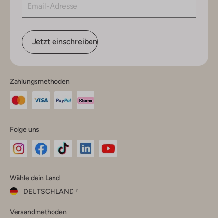
Jetzt einschreiben
Zahlungsmethoden
Folge uns
Omoda
Omoda
Omoda
Omoda
Omoda
Wähle dein Land
Instagram
Facebook
TikTok
LinkedIn
YouTube
DEUTSCHLAND
Wähle
Versandmethoden
dein
Schließ