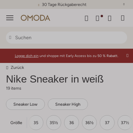
30 Tage Rückgaberecht
Menü
Logge dich ein
und shoppe mit Early Access bis zu
50 % Rabatt.
Zurück
Nike Sneaker in weiß
19 items
Sneaker Low
Sneaker High
Größe
30
32
35
35½
36
36½
37
37½