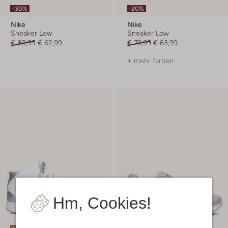
-30%
-20%
Nike
Nike
Sneaker Low
Sneaker Low
€ 89,99
€ 62,99
€ 79,99
€ 63,99
+ mehr farben
Hm, Cookies!