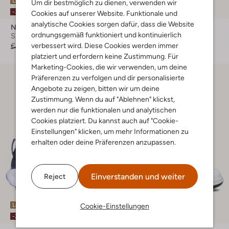
Letzter Artikel
Letzter Artikel
Um dir bestmöglich zu dienen, verwenden wir
-30%
-30%
Cookies auf unserer Website. Funktionale und
analytische Cookies sorgen dafür, dass die Website
Nike
Nike
ordnungsgemäß funktioniert und kontinuierlich
Sneaker High
Sneaker Low
verbessert wird. Diese Cookies werden immer
€ 89,95
€ 62,99
€ 69,99
€ 48,99
platziert und erfordern keine Zustimmung. Für
Marketing-Cookies, die wir verwenden, um deine
Präferenzen zu verfolgen und dir personalisierte
Angebote zu zeigen, bitten wir um deine
Zustimmung. Wenn du auf "Ablehnen" klickst,
werden nur die funktionalen und analytischen
Cookies platziert. Du kannst auch auf "Cookie-
Einstellungen" klicken, um mehr Informationen zu
erhalten oder deine Präferenzen anzupassen.
Einverstanden und weiter
Reject
Letzte Größen
Letzter Artikel
Cookie-Einstellungen
-20%
-50%