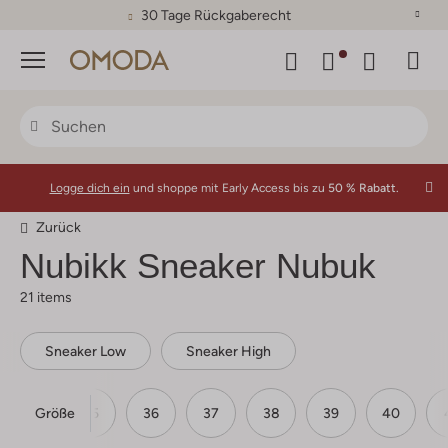
30 Tage Rückgaberecht
Menü
Logge dich ein
und shoppe mit Early Access bis zu
50 % Rabatt.
Zurück
Nubikk
Sneaker Nubuk
21 items
Sneaker Low
Sneaker High
Größe
34
35
36
37
38
39
40