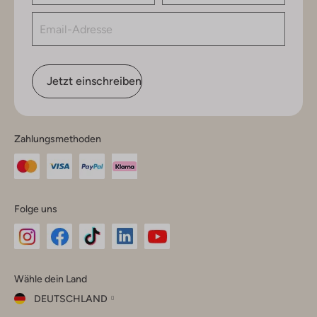
Jetzt einschreiben
Zahlungsmethoden
Folge uns
Omoda
Omoda
Omoda
Omoda
Omoda
Wähle dein Land
Instagram
Facebook
TikTok
LinkedIn
YouTube
DEUTSCHLAND
Wähle