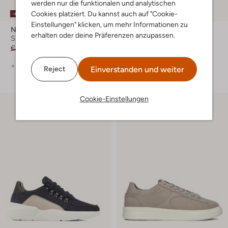
werden nur die funktionalen und analytischen
Cookies platziert. Du kannst auch auf "Cookie-
-60%
Einstellungen" klicken, um mehr Informationen zu
Nubikk
Nubikk
erhalten oder deine Präferenzen anzupassen.
Sneaker High
Sneaker Low
€ 119,95
€ 47,99
Ab
€ 219,99
+ mehr farben
+ mehr farben
Einverstanden und weiter
Reject
Cookie-Einstellungen