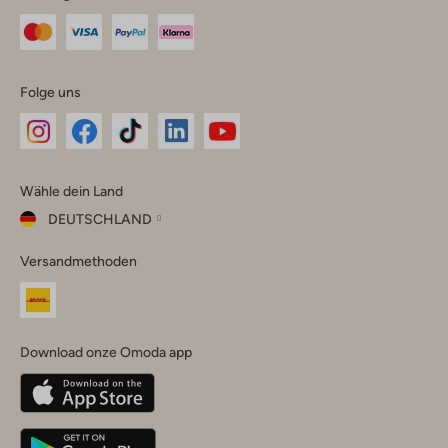
Folge uns
Omoda
Omoda
Omoda
Omoda
Omoda
Wähle dein Land
Instagram
Facebook
TikTok
LinkedIn
YouTube
DEUTSCHLAND
Wähle
Versandmethoden
dein
Schließ
Land
Nederland
België
(Nederlands)
Download onze Omoda app
Belgique
(Français)
Deutschland