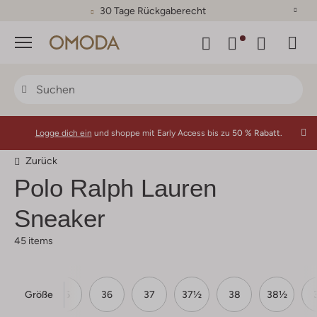
30 Tage Rückgaberecht
Menü
Logge dich ein
und shoppe mit Early Access bis zu
50 % Rabatt.
Zurück
Polo Ralph Lauren
Sneaker
45 items
Größe
34
35
36
37
37½
38
38½