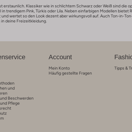
st erstaunlich. Klassiker wie in schlichtem Schwarz oder Weiß sind die 
in trendigem Pink, Türkis oder Lila. Neben einfarbigen Modellen biete
t und wertet so den Look dezent aber wirkungsvoll auf. Auch Ton-in-Ton-
n deine Freizeitkleidung.
nservice
Account
Fashi
Mein Konto
Tipps & T
Häufig gestellte Fragen
ethoden
hen und
eren
 und Beschwerden
 und Pflege
srecht
hutz
um