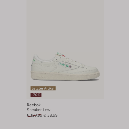
Letzter Artikel
-70%
Reebok
Sneaker Low
€ 129,99
€ 38,99