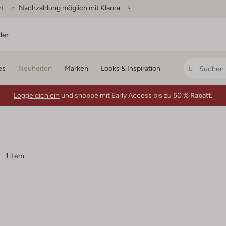
ht
Nachzahlung möglich mit Klarna
der
es
Neuheiten
Marken
Looks & Inspiration
Logge dich ein
und shoppe mit Early Access bis zu
50 % Rabatt.
1 item