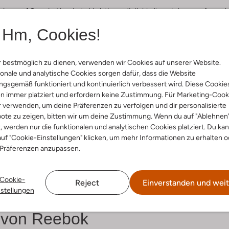
igns auf Omoda. Hunderte Variationsmöglichkeiten stehen zur Auswahl: 
nzen. Reebok Leder Sneaker für Herren und Damen sind gleichermaßen b
Hm, Cookies!
en die Schuhe aus dem Reebok Sale zudem sehr strapazierfähig und la
bok
 bestmöglich zu dienen, verwenden wir Cookies auf unserer Website.
onale und analytische Cookies sorgen dafür, dass die Website
s: die coolsten Reebok Sneaker. Mit diesen Freizeitschuhen bist du tr
gsgemäß funktioniert und kontinuierlich verbessert wird. Diese Cookie
e werden durch die Zwischensohlendämpfung entlastet und die abriebfe
n immer platziert und erfordern keine Zustimmung. Für Marketing-Cook
 natürlichen Abrollbewegung. Möchtest du noch mehr Komfort haben ei
 elastischen Teile erleichtern das Hinein- und Herausschlüpfen aus dem 
r verwenden, um deine Präferenzen zu verfolgen und dir personalisierte
ote zu zeigen, bitten wir um deine Zustimmung. Wenn du auf "Ablehnen
t, werden nur die funktionalen und analytischen Cookies platziert. Du ka
bei Omoda
uf "Cookie-Einstellungen" klicken, um mehr Informationen zu erhalten o
 Präferenzen anzupassen.
rische auf. Damen und Herren, die modebegeistert sind, finden bei 
edersneaker in weiß mit durchgehender Sohle und minimalistischem Sch
ylisch zur Skinny Jeans im Destroyed-Look und zum Streifen-Matrosen-T
Cookie-
Reject
Einverstanden und weit
 ist ein femininer Hingucker. Auch die pastellfarbenen Reebok Classic 
nstellungen
 von Reebok