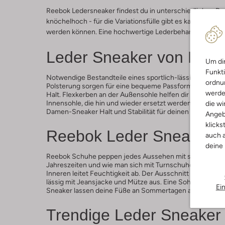
Reebok Ledersneaker findest du in unterschiedlichen Des
knöchelhoch - für die Variationsfülle gibt es kaum Gre
werden können. Eine hochwertige Lederbehandlung mach
Leder Sneaker von Ree
Um dir
Funkti
Notwendige Bestandteile eines sportlich-lässigen Outfit
ordnun
Polsterung sorgen für eine bequeme Passform. Deine Füß
werde
Halt. Flexkerben an der Außensohle helfen dir bei den
Innensohle, die hin und wieder ersetzt werden kann. Die
die wi
Damen-Sneaker Halt und Stabilität für deinen Fuß.
Angeb
klicks
Reebok Leder Sneaker 
auch a
deine
Reebok Schuhe peppen jedes Aussehen mit sportlicher F
Jahreszeiten und wie man sich mit Turnschuhen stylt. L
Inneren leitet Feuchtigkeit ab. Der Ausschnitt kommt st
lässig mit Jeansjacke und Mütze aus. Eine Sohle in rosa
Ei
Sneaker lassen deine Füße an Sommertagen atmen.
Trendige Leder Sneaker