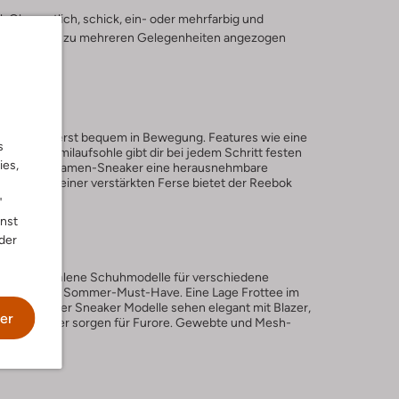
Ob sportlich, schick, ein- oder mehrfarbig und
eliebt, da sie zu mehreren Gelegenheiten angezogen
nglebig.
endy und äußerst bequem in Bewegung. Features wie eine
s
ste Gummilaufsohle gibt dir bei jedem Schritt festen
ies,
nige Reebok Damen-Sneaker eine herausnehmbare
Schuh. Mit einer verstärkten Ferse bietet der Reebok
"
nnst
der
Omoda empfohlene Schuhmodelle für verschiedene
nitt sind ein Sommer-Must-Have. Eine Lage Frottee im
op. Die Leder Sneaker Modelle sehen elegant mit Blazer,
er
Leather Sneaker sorgen für Furore. Gewebte und Mesh-