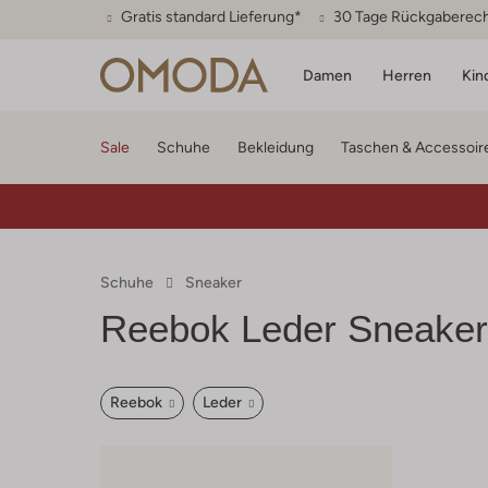
Gratis standard Lieferung*
30 Tage Rückgaberec
Damen
Herren
Kin
Sale
Schuhe
Bekleidung
Taschen & Accessoir
Schuhe
Sneaker
Reebok Leder Sneaker
Reebok
Leder