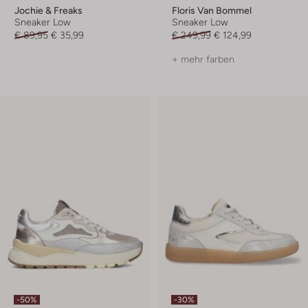
Jochie & Freaks
Floris Van Bommel
Sneaker Low
Sneaker Low
€ 89,95
€ 35,99
€ 249,99
€ 124,99
+ mehr farben
-50%
-30%