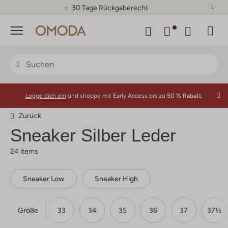
30 Tage Rückgaberecht
Menü
Logge dich ein
und shoppe mit Early Access bis zu
50 % Rabatt.
Zurück
Sneaker Silber Leder
24 items
Sneaker Low
Sneaker High
Größe
31
32
33
34
35
36
37
37½