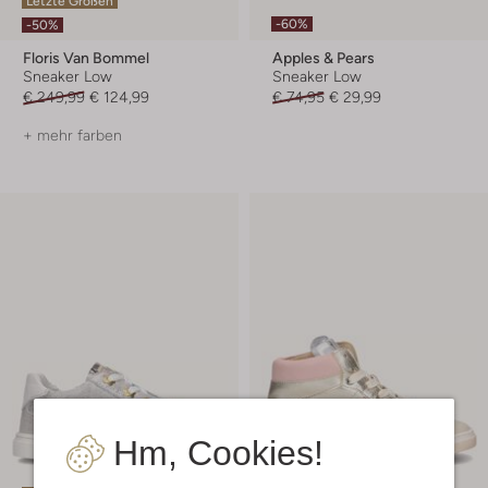
Letzte Größen
-60%
-50%
Floris Van Bommel
Apples & Pears
Sneaker Low
Sneaker Low
€ 249,99
€ 124,99
€ 74,95
€ 29,99
+ mehr farben
Hm, Cookies!