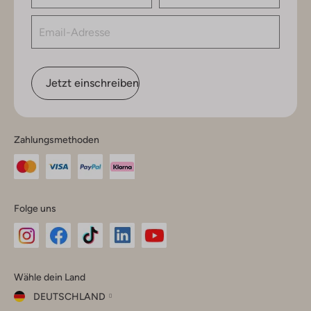
Jetzt einschreiben
Zahlungsmethoden
Folge uns
Omoda
Omoda
Omoda
Omoda
Omoda
Wähle dein Land
Instagram
Facebook
TikTok
LinkedIn
YouTube
DEUTSCHLAND