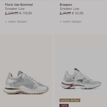
Floris Van Bommel
Braqeez
Sneaker Low
Sneaker Low
€ 239,99
€ 119,99
€ 79,99
€ 55,99
+ mehr farben
+ mehr farben
Letzter Artikel
-50%