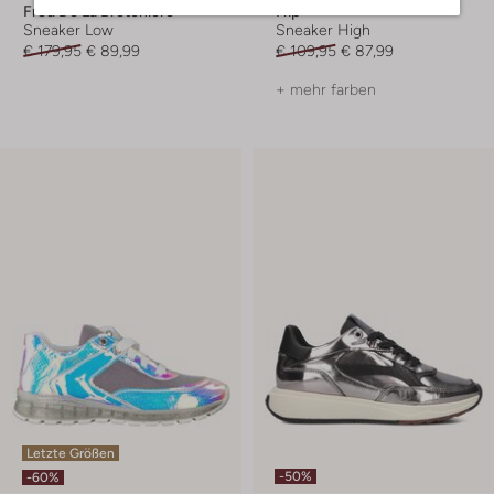
Fred De La Bretoniere
Hip
Sneaker Low
Sneaker High
€ 179,95
€ 89,99
€ 109,95
€ 87,99
+ mehr farben
Letzte Größen
-50%
-60%