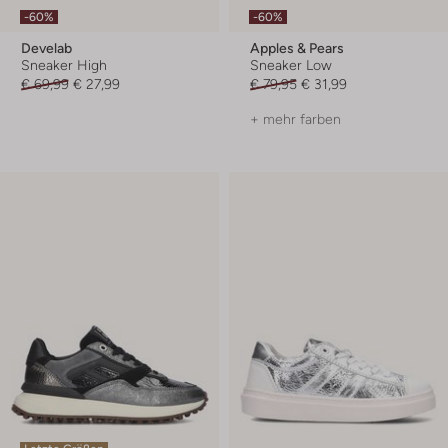
-60%
-60%
Develab
Apples & Pears
Sneaker High
Sneaker Low
€ 69,99
€ 27,99
€ 79,95
€ 31,99
+ mehr farben