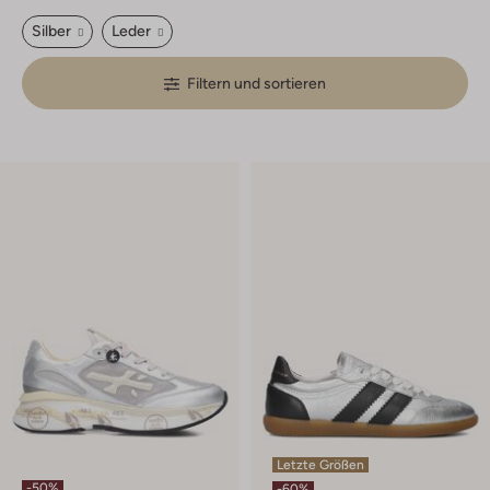
Silber
Leder
Filtern und sortieren
Letzte Größen
-50%
-60%