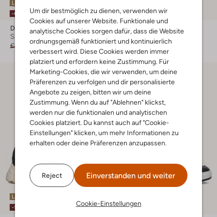
Letzte Größen
Letzter Artikel
Um dir bestmöglich zu dienen, verwenden wir
-60%
-30%
Cookies auf unserer Website. Funktionale und
Develab
Clic!
analytische Cookies sorgen dafür, dass die Website
Sneaker Low
Sneaker High
ordnungsgemäß funktioniert und kontinuierlich
€ 74,99
€ 29,99
Ab
€ 79,99
verbessert wird. Diese Cookies werden immer
platziert und erfordern keine Zustimmung. Für
Marketing-Cookies, die wir verwenden, um deine
Präferenzen zu verfolgen und dir personalisierte
Angebote zu zeigen, bitten wir um deine
Zustimmung. Wenn du auf "Ablehnen" klickst,
werden nur die funktionalen und analytischen
Cookies platziert. Du kannst auch auf "Cookie-
Einstellungen" klicken, um mehr Informationen zu
erhalten oder deine Präferenzen anzupassen.
Einverstanden und weiter
Reject
Letzte Größen
Letzte Größen
Cookie-Einstellungen
-50%
-20%