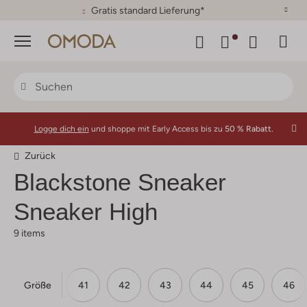
30 Tage Rückgaberecht
Menü
Logge dich ein
und shoppe mit Early Access bis zu
50 % Rabatt.
Zurück
Blackstone
Sneaker
Sneaker High
9 items
Größe
38
40
41
42
43
44
45
46