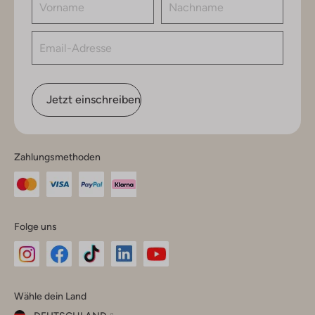
Jetzt einschreiben
Zahlungsmethoden
Folge uns
Omoda
Omoda
Omoda
Omoda
Omoda
Wähle dein Land
Instagram
Facebook
TikTok
LinkedIn
YouTube