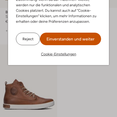
werden nur die funktionalen und analytischen
Cookies platziert. Du kannst auch auf "Cookie-
Blackstone
Blackstone
Einstellungen" klicken, um mehr Informationen zu
Sneaker High
Sneaker High
erhalten oder deine Präferenzen anzupassen.
€ 169,95
€ 199,95
+ mehr farben
Einverstanden und weiter
Reject
Cookie-Einstellungen