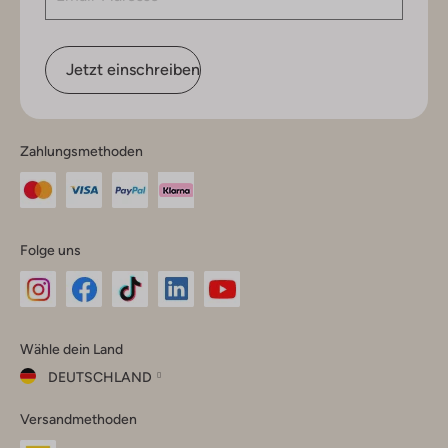
Jetzt einschreiben
Zahlungsmethoden
Folge uns
Omoda
Omoda
Omoda
Omoda
Omoda
Wähle dein Land
Instagram
Facebook
TikTok
LinkedIn
YouTube
DEUTSCHLAND
Wähle
Versandmethoden
dein
Schließ
Land