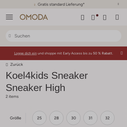
Gratis standard Lieferung*
Menü
Logge dich ein
und shoppe mit Early Access bis zu
50 % Rabatt.
Zurück
Koel4kids
Sneaker
Sneaker High
2 items
Größe
25
28
30
31
32