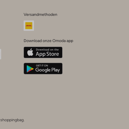
Versandmethoden
Download onze Omoda app
oda
n
uTube
he shoppingbag.