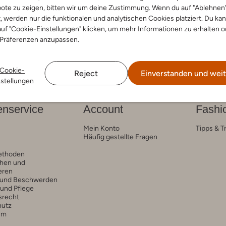
ote zu zeigen, bitten wir um deine Zustimmung. Wenn du auf "Ablehnen
 Low
Sneaker Low
€ 29,99
€ 79,95
€ 31,99
t, werden nur die funktionalen und analytischen Cookies platziert. Du ka
uf "Cookie-Einstellungen" klicken, um mehr Informationen zu erhalten o
 Präferenzen anzupassen.
Cookie-
Reject
Einverstanden und weit
nstellungen
nservice
Account
Fashi
Mein Konto
Tipps & T
Häufig gestellte Fragen
ethoden
hen und
eren
 und Beschwerden
 und Pflege
srecht
hutz
um