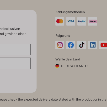
Zahlungsmethoden
nd exklusiven
und gewinne einen
Folge uns
Omoda
Omoda
Omoda
Omoda
Om
Wähle dein Land
Instagram
Facebook
TikTok
LinkedI
Yo
DEUTSCHLAND
Wähle
dein
Schließ
Land
Nederland
België
(Nederlands)
e, please check the expected delivery date stated with the product or in t
Belgique
(Français)