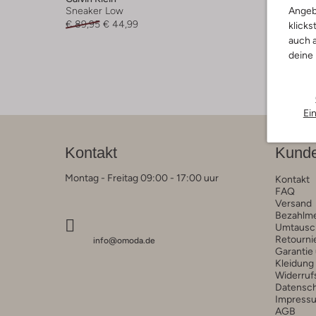
Angeb
Sneaker Low
Sneaker
€ 89,95
€ 44,99
€ 74,95
klicks
auch a
deine
Ei
Kontakt
Kunde
Montag - Freitag 09:00 - 17:00 uur
Kontakt
FAQ
Versand
Bezahlm
Umtausc
Retourni
info@omoda.de
Garantie
Kleidung
Widerruf
Datensc
Impress
AGB