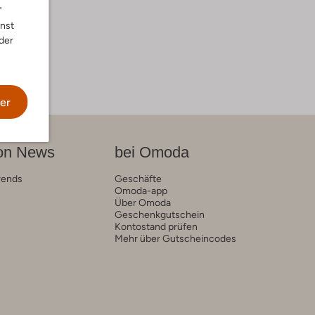
"
nnst
der
er
on News
bei Omoda
rends
Geschäfte
Omoda-app
Über Omoda
Geschenkgutschein
Kontostand prüfen
Mehr über Gutscheincodes