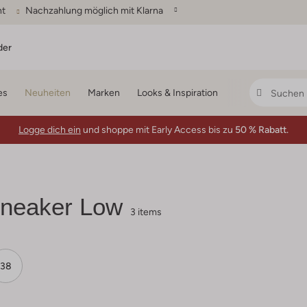
ht
Nachzahlung möglich mit Klarna
der
es
Neuheiten
Marken
Looks & Inspiration
Logge dich ein
und shoppe mit Early Access bis zu
50 % Rabatt.
neaker Low
3 items
38