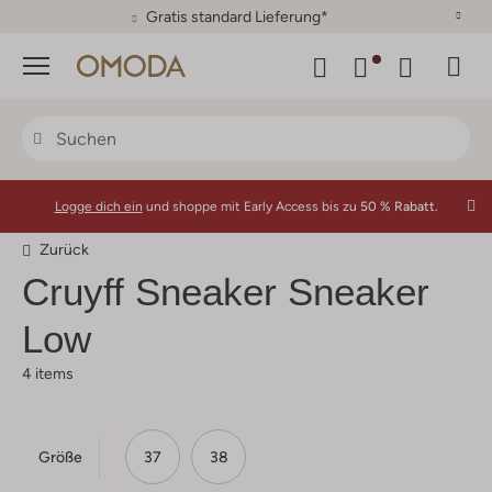
Gratis standard Lieferung*
Menü
Logge dich ein
und shoppe mit Early Access bis zu
50 % Rabatt.
Zurück
Cruyff
Sneaker Sneaker
Low
4 items
Größe
37
38