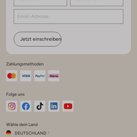
Jetzt einschreiben
Zahlungsmethoden
Folge uns
Omoda
Omoda
Omoda
Omoda
Omoda
Wähle dein Land
Instagram
Facebook
TikTok
LinkedIn
YouTube
DEUTSCHLAND