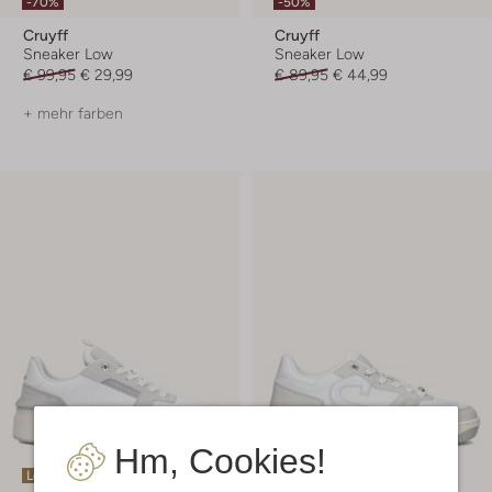
-70%
-50%
Cruyff
Cruyff
Sneaker Low
Sneaker Low
€ 99,95
€ 29,99
€ 89,95
€ 44,99
+ mehr farben
Hm, Cookies!
Letzter Artikel
Letzter Artikel