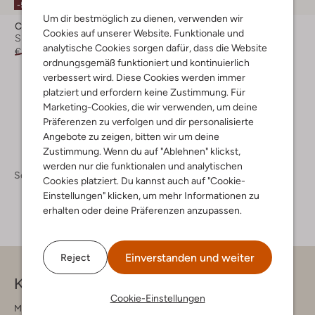
-50%
-50%
Um dir bestmöglich zu dienen, verwenden wir
Cruyff
Cruyff
Cookies auf unserer Website. Funktionale und
Sneaker Low
Sneaker Low
analytische Cookies sorgen dafür, dass die Website
€ 119,95
€ 59,99
€ 89,95
€ 44,99
ordnungsgemäß funktioniert und kontinuierlich
+ mehr farben
verbessert wird. Diese Cookies werden immer
platziert und erfordern keine Zustimmung. Für
Marketing-Cookies, die wir verwenden, um deine
Präferenzen zu verfolgen und dir personalisierte
Angebote zu zeigen, bitten wir um deine
Zustimmung. Wenn du auf "Ablehnen" klickst,
werden nur die funktionalen und analytischen
Schuhe
Sneaker
Cookies platziert. Du kannst auch auf "Cookie-
Einstellungen" klicken, um mehr Informationen zu
erhalten oder deine Präferenzen anzupassen.
Einverstanden und weiter
Reject
Kontakt
Cookie-Einstellungen
Montag - Freitag 09:00 - 17:00 uur