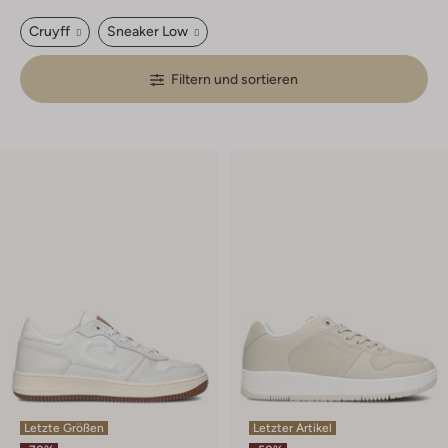
Cruyff
Sneaker Low
Filtern und sortieren
Letzte Größen
Letzter Artikel