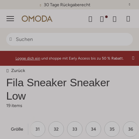
30 Tage Rückgaberecht
Menü
Logge dich ein
und shoppe mit Early Access bis zu
50 % Rabatt.
Zurück
Fila
Sneaker Sneaker
Low
19 items
Größe
29
30
31
32
33
34
35
36