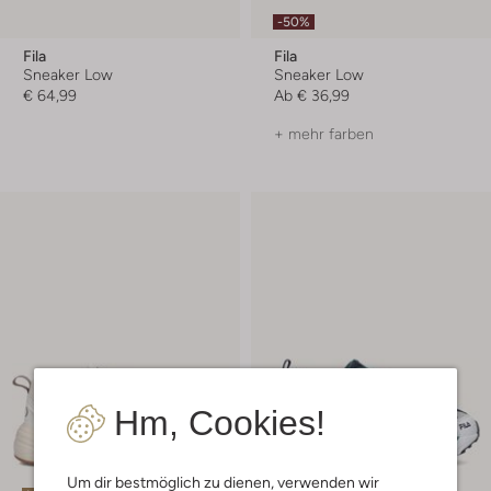
-50%
Fila
Fila
Sneaker Low
Sneaker Low
€ 64,99
Ab
€ 36,99
+ mehr farben
Hm, Cookies!
Um dir bestmöglich zu dienen, verwenden wir