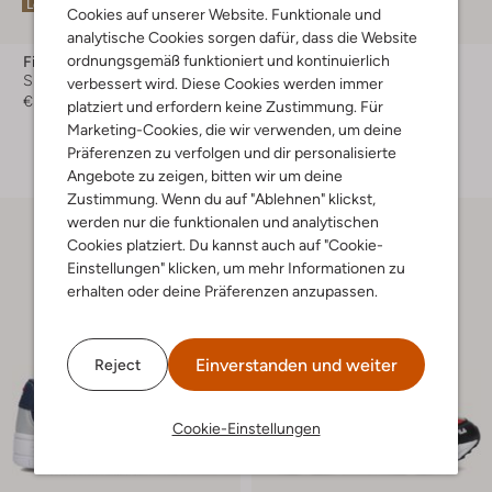
Letzter Artikel
Letzter Artikel
Cookies auf unserer Website. Funktionale und
analytische Cookies sorgen dafür, dass die Website
ordnungsgemäß funktioniert und kontinuierlich
Fila
Fila
Sneaker Low
Sneaker Low
verbessert wird. Diese Cookies werden immer
€ 59,99
€ 74,99
platziert und erfordern keine Zustimmung. Für
Marketing-Cookies, die wir verwenden, um deine
+ mehr farben
Präferenzen zu verfolgen und dir personalisierte
Angebote zu zeigen, bitten wir um deine
Zustimmung. Wenn du auf "Ablehnen" klickst,
werden nur die funktionalen und analytischen
Cookies platziert. Du kannst auch auf "Cookie-
Einstellungen" klicken, um mehr Informationen zu
erhalten oder deine Präferenzen anzupassen.
Einverstanden und weiter
Reject
Cookie-Einstellungen