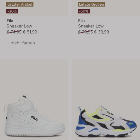
Letzter Artikel
Letzte Größen
-30%
-50%
Fila
Fila
Sneaker Low
Sneaker Low
€ 74,99
€ 51,99
€ 79,95
€ 39,99
+ mehr farben