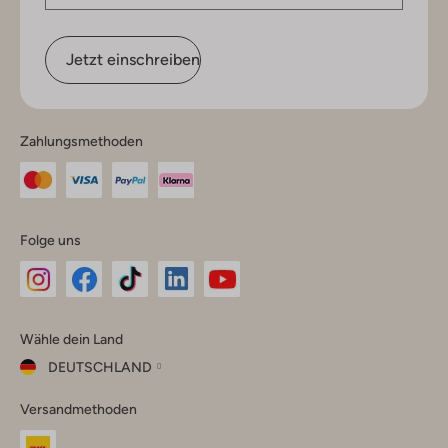
Jetzt einschreiben
Zahlungsmethoden
Folge uns
Omoda
Omoda
Omoda
Omoda
Omoda
Wähle dein Land
Instagram
Facebook
TikTok
LinkedIn
YouTube
DEUTSCHLAND
Wähle
Versandmethoden
dein
Schließ
Land