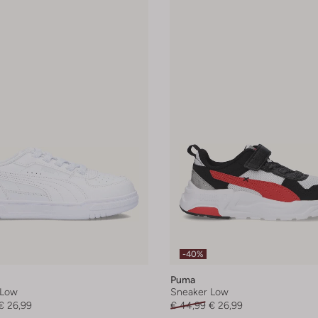
-40%
Puma
 Low
Sneaker Low
€ 26,99
€ 44,99
€ 26,99