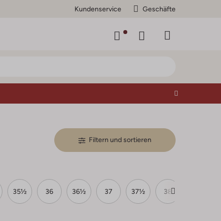
Kundenservice
Geschäfte
Filtern und sortieren
35½
36
36½
37
37½
38
38½