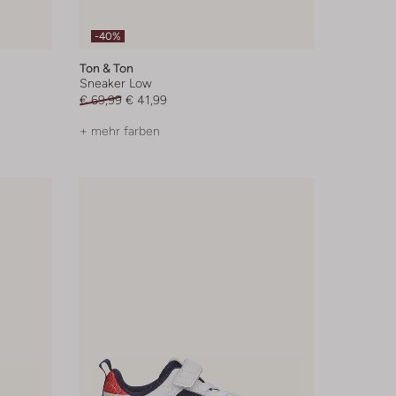
-40%
Ton & Ton
Sneaker Low
€ 69,99
€ 41,99
+ mehr farben