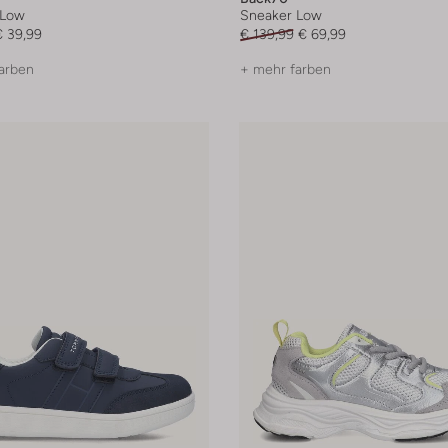
 Low
Sneaker Low
€ 39,99
€ 139,99
€ 69,99
arben
+ mehr farben