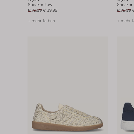
Sneaker Low
Sneaker
€ 79,99
€ 39,99
€ 79,99
+ mehr farben
+ mehr f