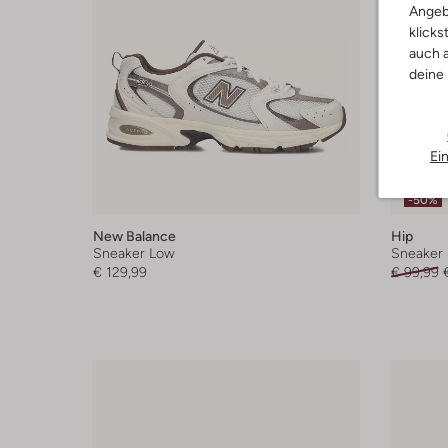
Angeb
klicks
auch a
deine
Ei
-50%
New Balance
Hip
Sneaker Low
Sneaker
€ 129,99
€ 99,99