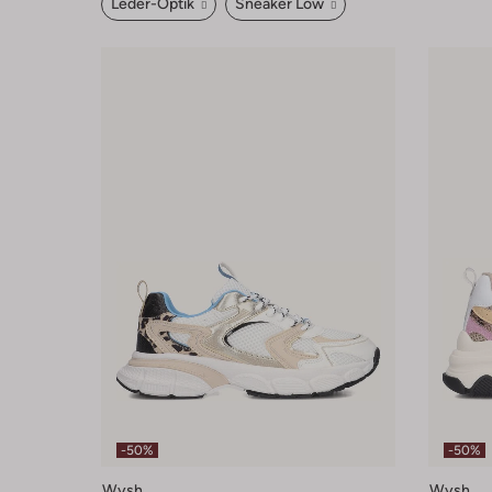
Leder-Optik
Sneaker Low
-50%
-50%
Wysh
Wysh