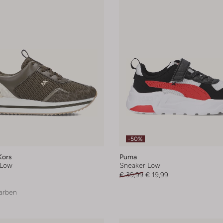
-50%
Kors
Puma
 Low
Sneaker Low
€ 39,99
€ 19,99
arben