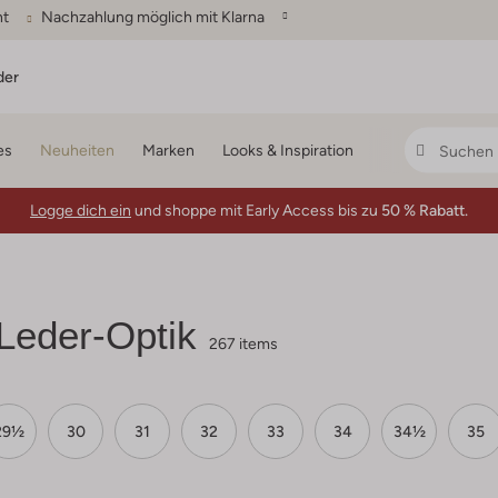
ht
Nachzahlung möglich mit Klarna
der
es
Neuheiten
Marken
Looks & Inspiration
Logge dich ein
und shoppe mit Early Access bis zu
50 % Rabatt.
Leder-Optik
267 items
29½
30
31
32
33
34
34½
35