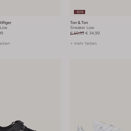
-50%
lfiger
Ton & Ton
 Low
Sneaker Low
99
€ 69,99
€ 34,99
arben
+ mehr farben