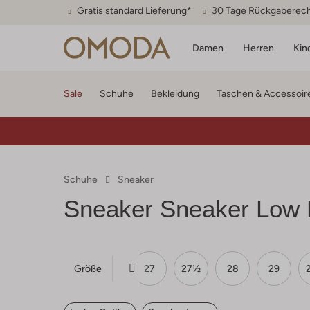
Gratis standard Lieferung*
30 Tage Rückgaberec
Damen
Herren
Kin
Sale
Schuhe
Bekleidung
Taschen & Accessoir
Schuhe
Sneaker
Sneaker Sneaker Low 
Größe
24
25
26
27
27½
28
29