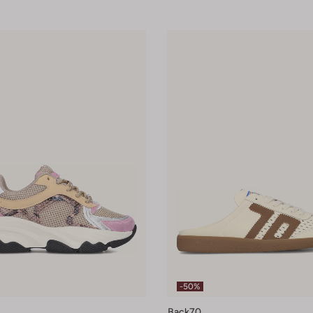
-50%
Back70