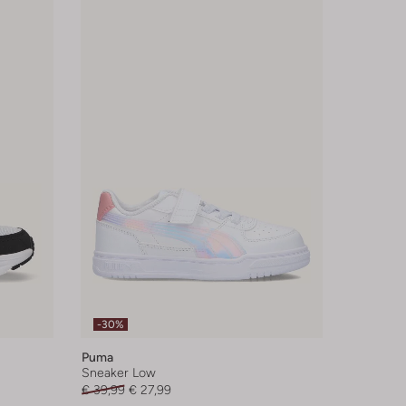
-30%
Puma
Sneaker Low
€ 39,99
€ 27,99