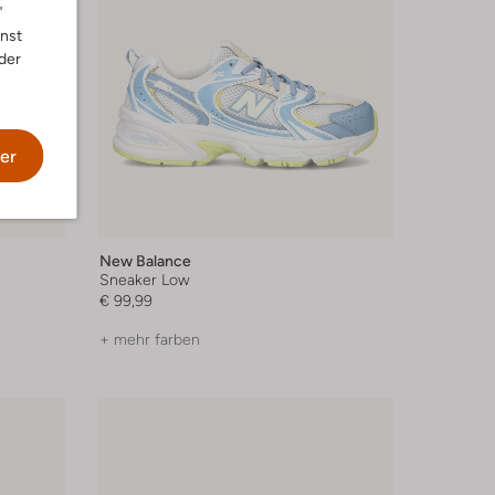
"
nnst
der
er
New Balance
Sneaker Low
€ 99,99
+ mehr farben