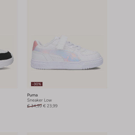
-30%
Puma
Sneaker Low
€ 34,99
€ 23,99