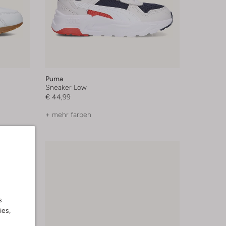
Puma
Sneaker Low
€ 44,99
+ mehr farben
s
ies,