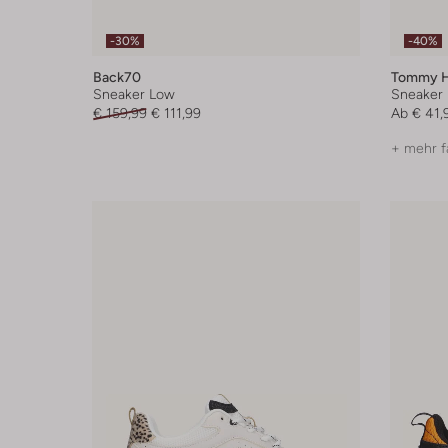
-30%
-40%
Back70
Tommy Hi
Sneaker Low
Sneaker
€ 159,99
€ 111,99
Ab
€ 41,
+ mehr f