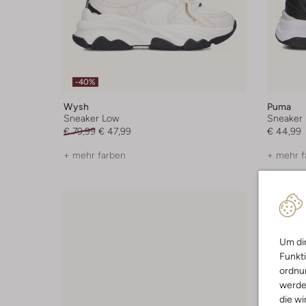
-40%
Wysh
Puma
Sneaker Low
Sneaker
€ 79,99
€ 47,99
€ 44,99
+ mehr farben
+ mehr f
Um dir
Funkti
ordnun
werde
die wi