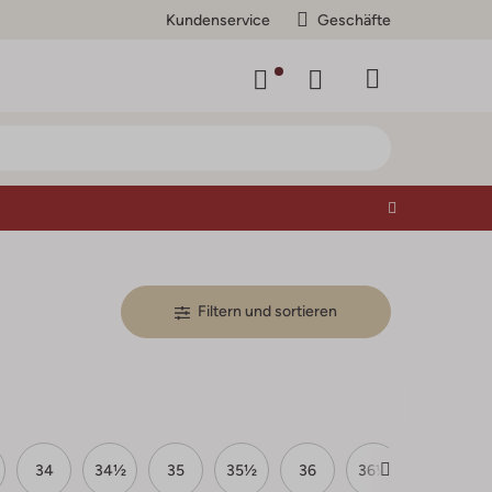
Kundenservice
Geschäfte
Filtern und sortieren
34
34½
35
35½
36
36½
37