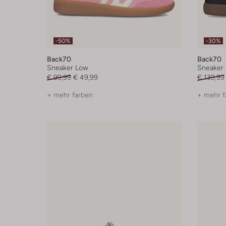
-50%
-30%
Back70
Back70
Sneaker Low
Sneaker
€ 99,99
€ 49,99
€ 139,99
+ mehr farben
+ mehr f