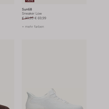
-30%
Sun68
Sneaker Low
€ 99,99
€ 69,99
+ mehr farben