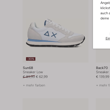
Angeb
klicks
auch a
deine
Ei
-30%
Sun68
Back70
Sneaker Low
Sneaker
€ 89,99
€ 62,99
€ 139,99
+ mehr farben
+ mehr f