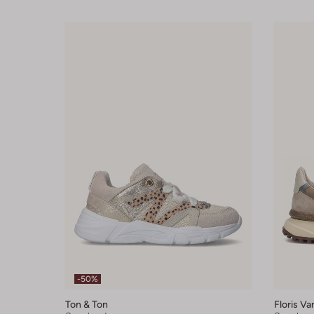
-50%
Ton & Ton
Floris V