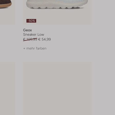
-50%
Geox
Sneaker Low
€ 109,99
€ 54,99
+ mehr farben