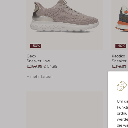
-50%
-40%
Geox
Kaotiko
Sneaker Low
Sneaker
€ 109,99
€ 54,99
€ 119,99
+ mehr farben
+ mehr f
Um dir
Funkti
ordnun
werde
die wi