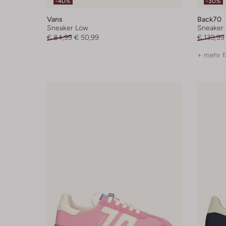
-40%
-30%
Vans
Back70
Sneaker Low
Sneaker
€ 84,99
€ 50,99
€ 139,99
+ mehr f