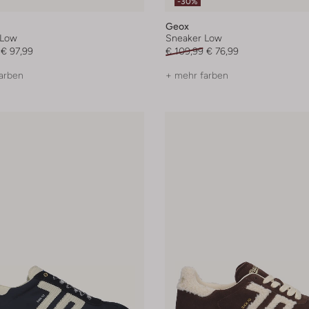
-30%
Geox
 Low
Sneaker Low
€ 97,99
€ 109,99
€ 76,99
arben
+ mehr farben