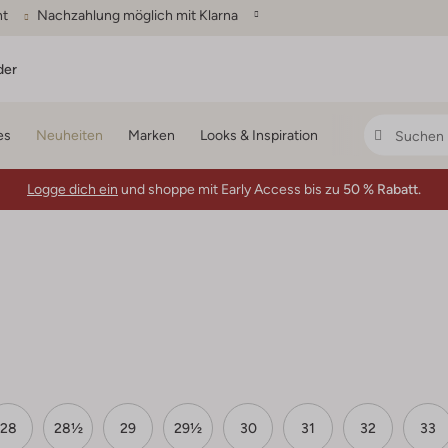
ht
Nachzahlung möglich mit Klarna
der
es
Neuheiten
Marken
Looks & Inspiration
Logge dich ein
und shoppe mit Early Access bis zu
50 % Rabatt.
28
28½
29
29½
30
31
32
33