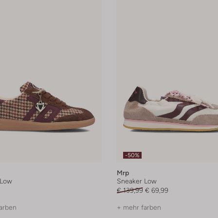
-50%
Mrp
 Low
Sneaker Low
€ 139,99
€ 69,99
arben
+ mehr farben