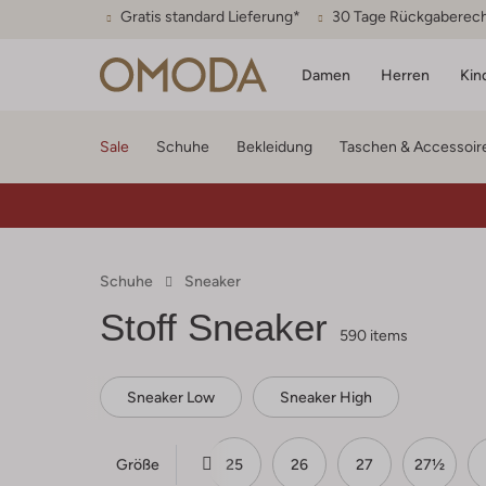
Gratis standard Lieferung*
30 Tage Rückgaberec
Damen
Herren
Kin
Sale
Schuhe
Bekleidung
Taschen & Accessoir
Schuhe
Sneaker
Stoff Sneaker
590 items
Sneaker Low
Sneaker High
Größe
23
23½
24
25
26
27
27½