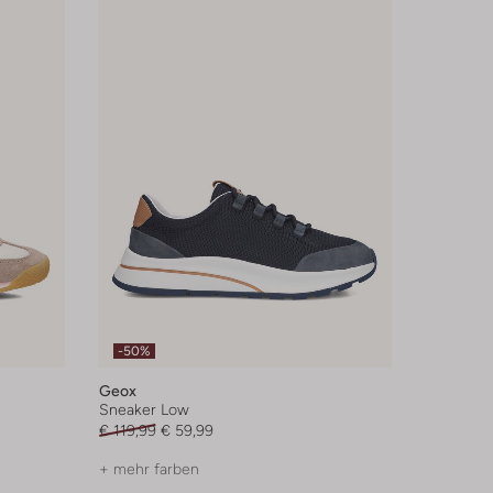
-50%
Geox
Sneaker Low
€ 119,99
€ 59,99
+ mehr farben