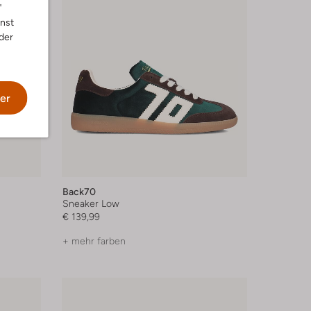
"
nnst
der
er
Back70
Sneaker Low
€ 139,99
+ mehr farben