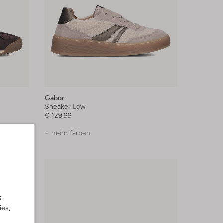
Gabor
Sneaker Low
€ 129,99
+ mehr farben
s
ies,