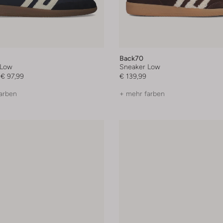
Back70
 Low
Sneaker Low
€ 97,99
€ 139,99
arben
+ mehr farben